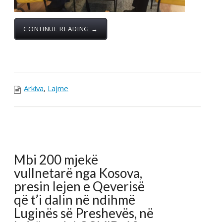
CONTINUE READING →
Arkiva
,
Lajme
Syla: Greva e
suksesshme, presim
sinjal nga Qeveria për
hapat e mëtejmë
Posted by:
Zyrja Qendrore