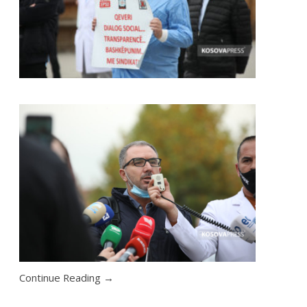
NJOFTIM
Posted by:
Zyra Qendrore
Federata e Sindikatave të Shëndetësisë së Kosovës
njofton të gjithë anëtarët/et e saj pranë
institucioneve shëndetësore se në mbështje të nenit
22 dhe nenin 24 të Statutit të FSSHK dhe nenit 10 i
Ligjit me nr. 04/L-011 për organizimin sindikal, në
mbledhjen e rregullt të Këshillit Drejtues pas