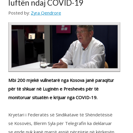
Federata e Sindikatave të Shëndetësisë së Kosovës
(FSShK) ka mbajtur konferencë për medie në lidhje
me ecurinë e grevës së punëtorëve shëndetësorë në
nivel vendi, raporton Ekonomia Online.
Kryetari i kësaj sindikate, Blerim Syla tha se grevës i
janë përgjigjur 100 për qind punëtorët shëndetësor.
Ai e konsideron këtë grevë si të suksesshme. Syla
thotë se janë në pritje të ndonjë sinjali nga Qeveria
për të vendosur për hapat e mëtejmë.
“Deri në këto momente e kemi një grevë shumë të
suksesshme sepse ...