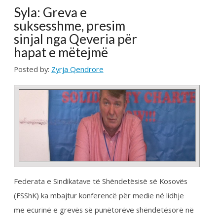
Kryetar i Federatës Sindikale të Kosovës, Blerim Syla
ka thënë se qëllimi i institucionit që ai drejton këtë vit
ka qenë përmirësimi i kushteve të punëtorëve
shëndetësorë.
Prej katër vitesh pagat e punëtorëve shëndetësorë
nuk kanë lëvizur”, tha Syla në emisionin “Përballje” me
Muhamet Hajrullahun në RTV Dukagjini.