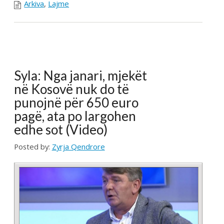
Trajnim per Lider te Rinj
Sindikal
Posted by:
Zyrja Qendrore
Duke filluar nga data 19-21 Tetor 2018 FSSHK ka
organizuar trajnim dy ditor për Liderët e rinj Sindikal.
Hapjen e trajnimit e bëri Kryetari i FSSHK-së dr.