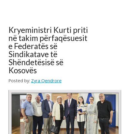
Shëndetësisë së
Kosovës
Posted by:
Zyra Qendrore
Prishtinë, 9 gusht 2022
Delegacioni i FSSHK-së i përbërë nga Kryetarja e
FSSHK-së Znj.Tevide Imeri, Kryetari i Këshillit
Drejtues Dr.Naim Sahiti, Nënkryetar i FSSHK-së
Mr.Blerim Delija, Përfaqësuesja e Regjioni të
Mitrovicës MA.PT.Lirije Fazliu Bajraktari dhe u.d.
Përfaqësuesit të Regjionit të Gjilanit Dr.Ismet