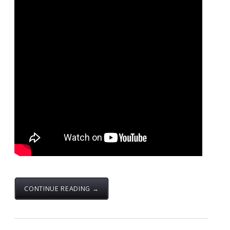
njofton opinionin e gjerë se sot me datë 09.06.2020
delegacioni i kryesuar nga Kryetari i FSSHK-së Dr.
Blerim Syla Nënkryetarët Mr. Blerim Delija dhe Dr.
Xhemajl Selmani si dhe Anëtari i Kryesisë dhe
Përfaqësuesi i QKUK-së në Bordin Drejtues të
SHSKUK-së Dr. Islam Krasniqi zhvilluan takim pune me
Ministrin e ri të Shëndetësisë Z. Armend Zemaj.