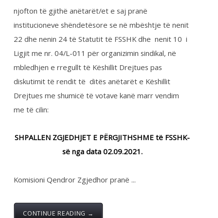
Intervista e Kryetarit të
FSSHK-së Dr.Blerim Syla
në Televizionit
Dukagjini në emision
“Debat Plus” me Ermal
Pandurin ku
pjesëmarrës ishin edhe
Kryetari i SBASHK-ut
Zt.Rrahman Jashari,
Kryetari i Sindikatës së
Shërbimit Civil
Zt.Mursel Zymberi dhe
analisti Zt.Armend Muja
me temë “Shfuqizimi
nga Gjykata Kushtetues
e Ligjit për Pagave”.
Posted by:
Zyra Qendrore