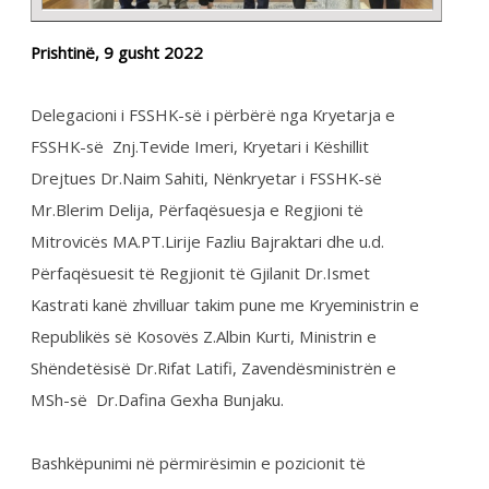
Kastrati kanë zhvilluar takim pune me Kryeministrin e
Republikës së Kosovës Z.Albin Kurti, Ministrin e
Shëndetësisë Dr.Rifat Latifi, Zavendësministrën e
MSh-së Dr.Dafina Gexha Bunjaku.
Bashkëpunimi në përmirësimin e pozicionit të
punonjësve shëndetësor përmes dialogut social,
ishte në qendër të takimit ...
CONTINUE READING →
Arkiva
,
Lajme