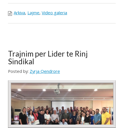
Pagesa për përcjellësit në QKUK, a po bëhet
barrë shtesë për familjarët e pacientëve?
...
LAJMET
Takim i Kryetarës së FSSHK-së Znj.Tevide
Imeri me Avokatin e Popullit Z.Naim Qelaj
Me datë 30 korrik 2026, Kryetarja e FSSHK-së
Znj.Tevide Imeri dhe zy...
Specialistët e rinj, konkurs apo protesta-
Intervista e Kryetarës së FSSHK-së
Znj.Tevide Imeri