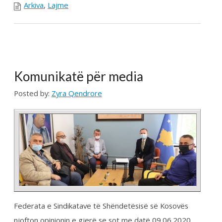
CONTINUE READING →
Arkiva
,
Lajme
Mbi 200 mjekë
vullnetarë nga Kosova,
presin lejen e Qeverisë
që t’i dalin në ndihmë
Luginës së Preshevës, në
luftën ndaj COVID-19
Posted by:
Zyra Qendrore