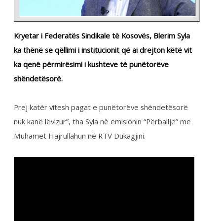
Blerim Syla, me ç’rast i njoftoj te pranishmit për
rendesinë e këtij trajnimi me theks te veqantë
ndikimin e tijë ne zhvillimin e aktivitetit sindikal në
edukimin e brezave të rinj (lider potencial).
Pjesëmarresit në këtë trajnim (e qe ishin nga te
gjitha Regjionet) patën mundësin qe te perfitojnë
njohuri te detajizuar lidhur me Biesdimet, ...
CONTINUE READING →
Arkiva
,
Lajme
PAGE 1 OF 2