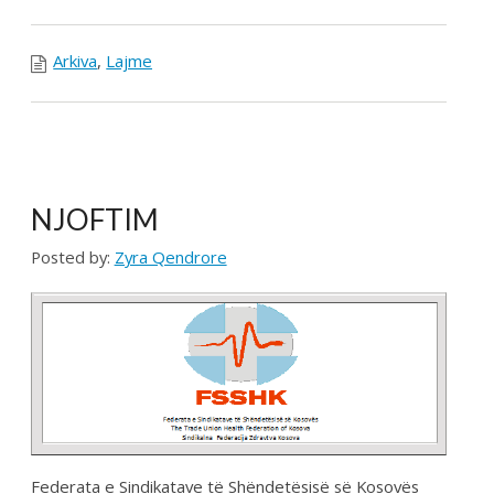
diskutimit të rendit të ditës anëtarët e Këshillit
Drejtues me shumicë të votave kanë marr vendim
me të cilin:
SHPALLEN ZGJEDHJET E PËRGJITHSHME
të FSSHK-
së nga data 02.09.2021.
Komisioni Qendror Zgjedhor pranë ...
CONTINUE READING →
Arkiva
,
Lajme