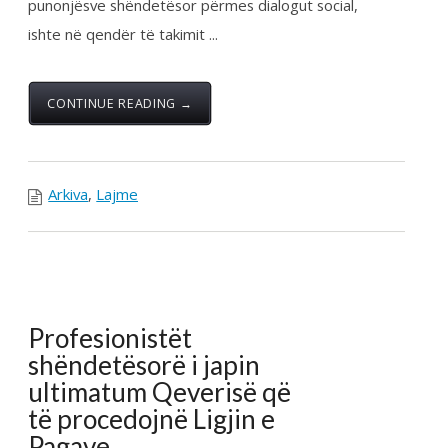
Profesionistët
shëndetësorë i japin
ultimatum Qeverisë që
të procedojnë Ligjin e
Pagave
Posted by:
Zyra Qendrore