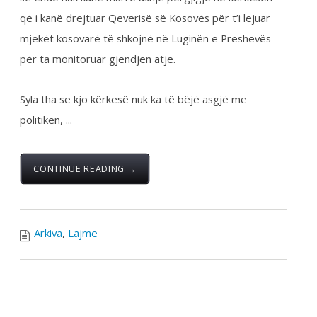
CONTINUE READING →
Arkiva
,
Lajme
Syla: Nga janari, mjekët
në Kosovë nuk do të
punojnë për 650 euro
pagë, ata po largohen
edhe sot (Video)
Posted by:
Zyrja Qendrore