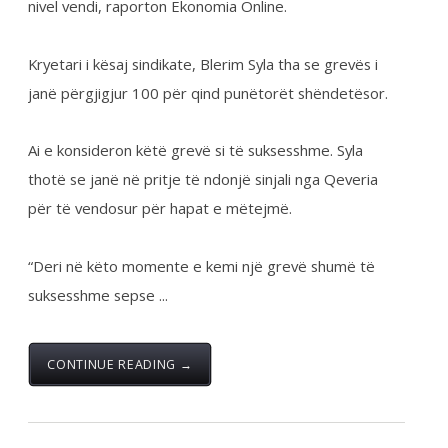
Syla ka thënë se në disa klinika të QKUK-së,
punëtorët shëndetësorë janë të rrezikuar nga
sëmundje të ndryshme, pasi ka mungesë të gjërave
elementare ...
CONTINUE READING →
Arkiva
,
Lajme
,
Video galeria