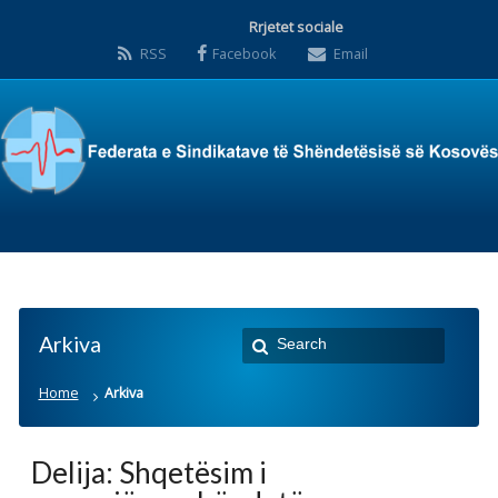
Rrjetet sociale
RSS
Facebook
Email
Arkiva
Home
Arkiva
Delija: Shqetësim i
punonjësve shëndetësor
mbetet edhe
moszbatimi i aktgjykimit