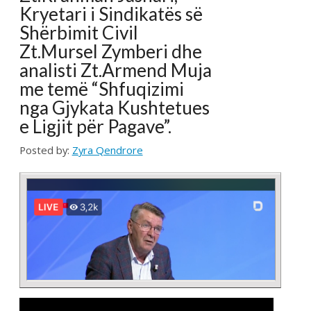
CONTINUE READING →
Arkiva
,
Lajme
Komunikatë për media
Posted by:
Zyra Qendrore
Federata e Sindikatave të Shëndetësisë së Kosovës