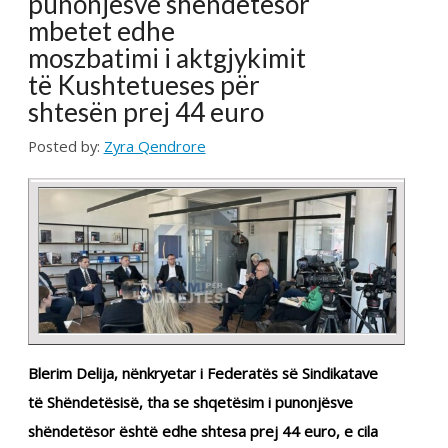
të Kushtetueses për
shtesën prej 44 euro
Posted by:
Zyra Qendrore
Blerim Delija, nënkryetar i Federatës së Sindikatave
të Shëndetësisë, tha se shqetësim i punonjësve
shëndetësor është edhe shtesa prej 44 euro, e cila
pavarësisht se iu është kthyer me aktgjykim të
Gjykatës Kushtetuese, atyre prapë iu ndalohet.
“Nuk është vetëm 0.5%, nuk është vetëm 0.5%
shqetësim i joni, për punëtorët shëndetësorë është