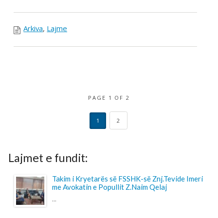
get driving directions
NA KONTAKTONI
Për ndonjë pyetje apo sygjerime na kontaktoni
përmes adresës elektronike.
VEGËZAT
EPSU
PSI
SHSKUK
© 2017 FSSHK Të gjitha të drejtat e rezervuara.