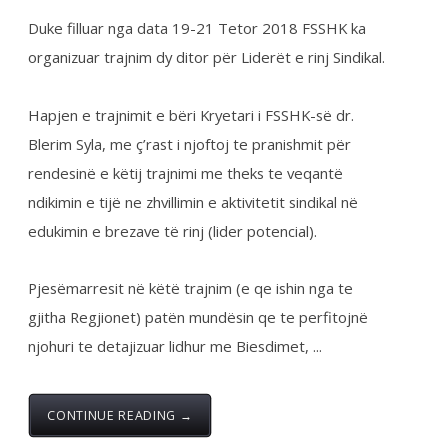
Specialistët e rinj –konkurs apo protesta?...
Takim i Institutit me Federatën e
Sindikatave të Shëndetësisë së Kosovës
mbi sfidat e sektorit dhe organizimin
sindikal
Instituti për Politika Sociale Musine Kokalari zhvilloi të
martën n...
SOCIAL NETWORKS
KONTAKT
038 726-246
info@fsshk.eu