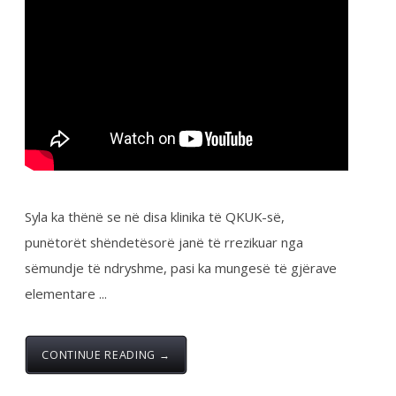
1
2
Lajmet e fundit:
Takim i Kryetarës së FSSHK-së Znj.Tevide Imeri
me Avokatin e Popullit Z.Naim Qelaj
...
Specialistët e rinj, konkurs apo protesta-
Intervista e Kryetarës së FSSHK-së Znj.Tevide
Imeri
...
Takim i Institutit me Federatën e Sindikatave të
Shëndetësisë së Kosovës mbi sfidat e sektorit
dhe organizimin sindikal
...
Shtohet “presioni” ndaj anesteziologëve
...