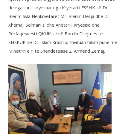
Mbi 200 mjekë vullnetarë nga Kosova janë paraqitur
për të shkuar në Luginën e Preshevës për të
monitoruar situatën e krijuar nga COVID-19.
Kryetari i Federatës së Sindikatave të Shëndetësisë
së Kosovës, Blerim Syla për Telegrafin ka deklaruar
se ende nuk kanë marrë asnjë përgjigje në kërkesën
që i kanë drejtuar Qeverisë së Kosovës për t’i lejuar
mjekët kosovarë të shkojnë në Luginën e Preshevës
për ta monitoruar gjendjen atje.
Syla tha se kjo kërkesë nuk ka të bëjë asgjë me
politikën, ...