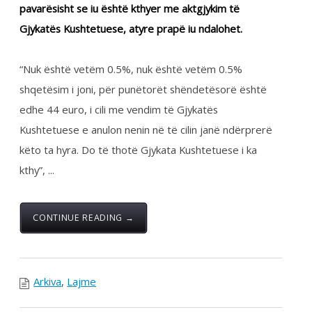
edhe 44 euro, i cili me vendim të Gjykatës
Kushtetuese e anulon nenin në të cilin janë ndërprerë
këto ta hyra. Do të thotë Gjykata Kushtetuese i ka
kthy”, ...
CONTINUE READING →
Arkiva
,
Lajme
Kryeministri Kurti priti
në takim përfaqësuesit
e Federatës së
Sindikatave të