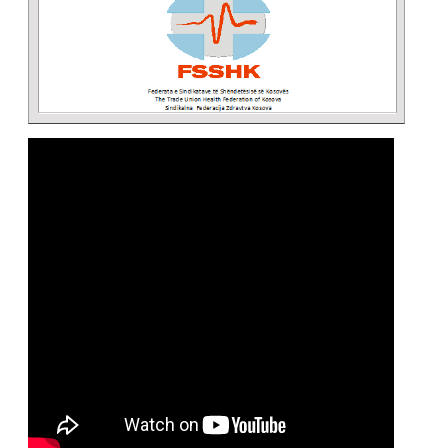
Lajme
,
Video galeria
Posted by:
Zyra Qendrore
Një projekt i realizuar nga Profesori Blerim Grubi dhe
studentët nga Universiteti i Prishtinës -Klasa e
Violës, përkushtuar personelit mjekësorë,