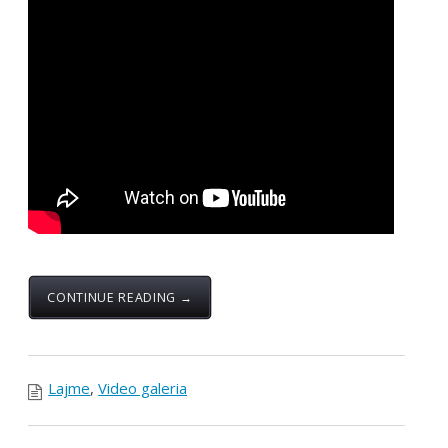
CONTINUE READING →
Lajme
,
Video galeria
Intervista e Kryetarit të
FSSHK-së Dr.Blerim Syla
dhe Nënkryetarit të
FSSHK-së Dr.Xhemajl
Selmani të dhënë për