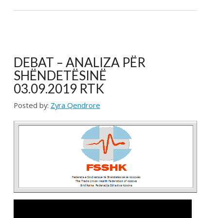
Pagesa për përcjellësit në QKUK, a po bëhet
barrë shtesë për familjarët e pacientëve?
...
LAJMET
Takim i Kryetarës së FSSHK-së Znj.Tevide
Imeri me Avokatin e Popullit Z.Naim Qelaj
Me datë 30 korrik 2026, Kryetarja e FSSHK-së
Znj.Tevide Imeri dhe zy...
Specialistët e rinj, konkurs apo protesta-
Intervista e Kryetarës së FSSHK-së
Znj.Tevide Imeri