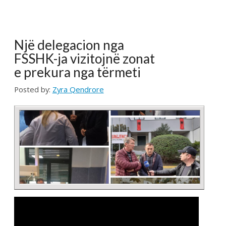
DEBAT – ANALIZA PËR
SHËNDETËSINË
03.09.2019 RTK
Posted by:
Zyra Qendrore