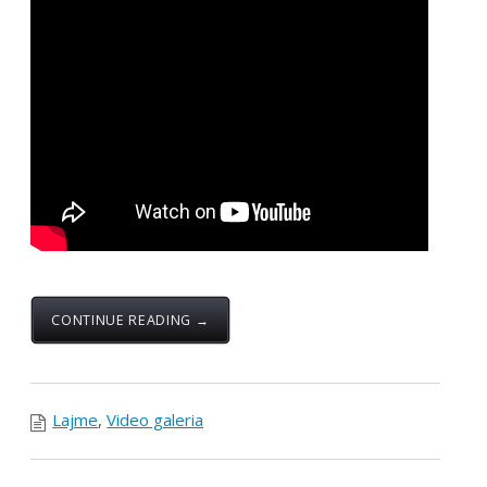
detyrë Zt.Albin Kurti
dhe Ambasada e SHBA-
së në Kosovë me temë
Serbia ndalon mjekët
Kosovarë.
Posted by:
Zyra Qendrore