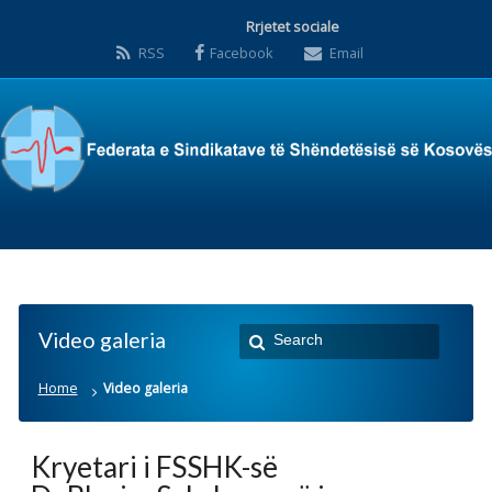
Rrjetet sociale
RSS
Facebook
Email
Video galeria
Home
Video galeria
Kryetari i FSSHK-së
Dr.Blerim Syla ka qenë i
ftuar në T7 në emisionin
Frontal me temë Greva e