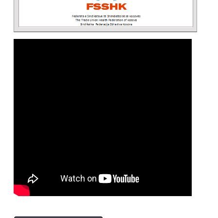
CONTINUE READING →
Lajme
,
Video galeria
Intervista e Kryetarit të
FSSHK-së dr.Blerim Syla
të dhëne KTV ne
emisionin INTERAKTIV