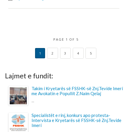
get driving directions
NA KONTAKTONI
Për ndonjë pyetje apo sygjerime na kontaktoni
përmes adresës elektronike.
VEGËZAT
EPSU
PSI
SHSKUK
© 2017 FSSHK Të gjitha të drejtat e rezervuara.