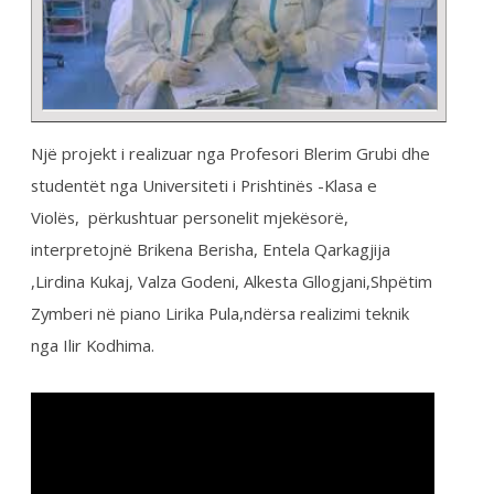
CONTINUE READING →
Lajme
,
Video galeria
Intervista e Kryetarit të
Federatës së
Sindikatave të
Shëndetësisë së
Kosovës Dr.Blerim Syla
në Emisionin e Lajmeve
Qendrore në RTK-ë ku
pjesëmarrës ishin edhe
kryetari i Odës së
Mjekëve Dr. Pleurat
Sejdiu, Kryeministri në