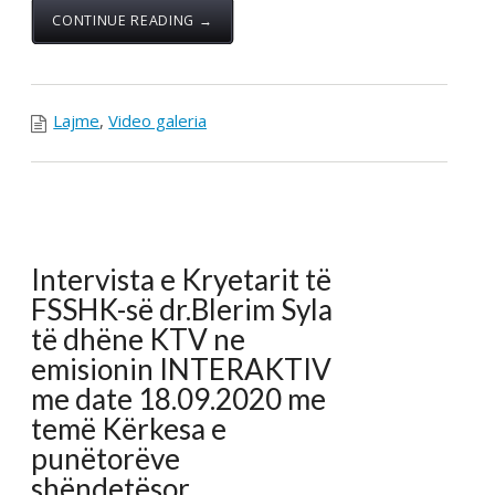
me date 18.09.2020 me
temë Kërkesa e
punëtorëve
shëndetësor
Posted by:
Zyra Qendrore
Syla: Nuk kemi spital
COVID-19, kemi
improvizime
“Neve nuk kemi spital COVID-19, kemi improvizime”, tha
kryetari i Federatës së Sindikatës së Shëndetësisë, Blerim