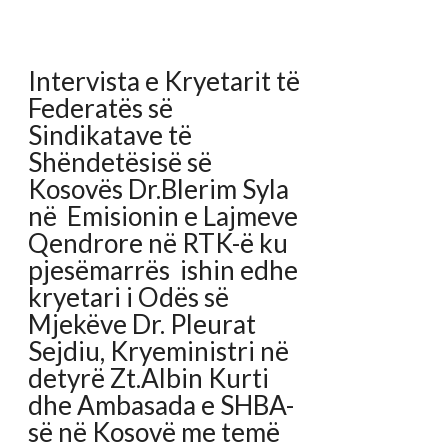
CONTINUE READING →
Lajme
,
Video galeria
RTK AKTUAL –
KOSOVËS PO I PLAKET