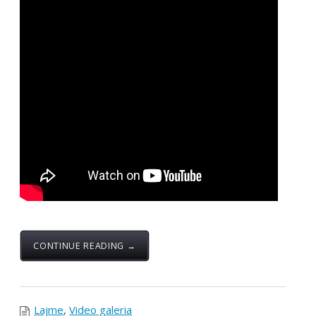
Specialistët e rinj –konkurs apo protesta?...
Takim i Institutit me Federatën e
Sindikatave të Shëndetësisë së Kosovës
mbi sfidat e sektorit dhe organizimin
sindikal
Instituti për Politika Sociale Musine Kokalari zhvilloi të
martën n...
SOCIAL NETWORKS
KONTAKT
038 726-246
info@fsshk.eu