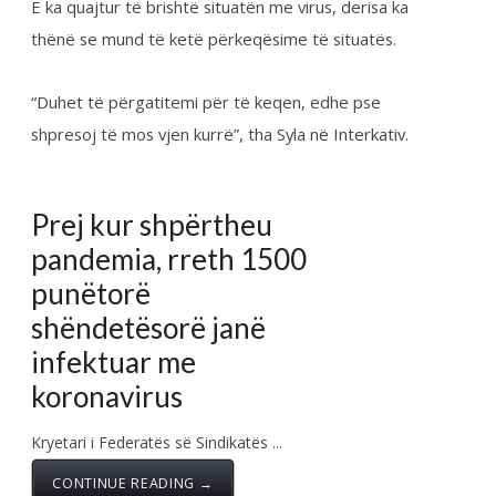
Lajme
,
Video galeria
Intervista e
Nënkryetarit të FSSHK-
së Dr.Xhemajl Selmani të
dhëne RTK ne emisionin
“Në vëzhgim” në minutin
12:15,
Posted by:
Zyra Qendrore