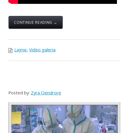
interpretojnë Brikena Berisha, Entela Qarkagjija
,Lirdina Kukaj, Valza Godeni, Alkesta Gllogjani,Shpëtim
Zymberi në piano Lirika Pula,ndërsa realizimi teknik
nga Ilir Kodhima.