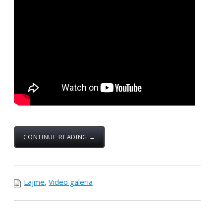
CONTINUE READING →
Lajme
,
Video galeria
Një delegacion nga
FSSHK-ja vizitojnë zonat
e prekura nga tërmeti
Posted by:
Zyra Qendrore