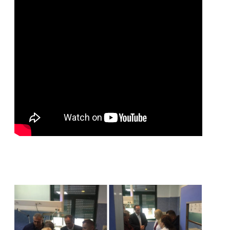
CONTINUE READING →
Lajme
,
Video galeria
PAGE 1 OF 5