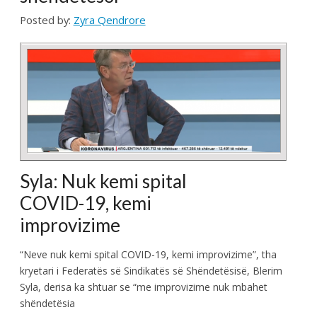
Syla, derisa ka shtuar se “me improvizime nuk mbahet
shëndetësia
E ka quajtur të brishtë situatën me virus, derisa ka
thënë se mund të ketë përkeqësime të situatës.
“Duhet të përgatitemi për të keqen, edhe pse
shpresoj të mos vjen kurrë”, tha Syla në Interkativ.
Prej kur shpërtheu
pandemia, rreth 1500
punëtorë
shëndetësorë janë
infektuar me
koronavirus
Kryetari i Federatës së Sindikatës ...
CONTINUE READING →