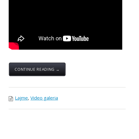
CONTINUE READING →
Lajme
,
Video galeria
Mospërfshirja e të gjitha
sindikatave në KES
shkakton telashe
Posted by:
Zyra Qendrore