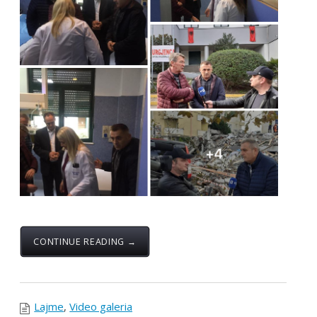
1
2
3
4
5
Lajmet e fundit:
Takim i Kryetarës së FSSHK-së Znj.Tevide Imeri
me Avokatin e Popullit Z.Naim Qelaj
...
Specialistët e rinj, konkurs apo protesta-
Intervista e Kryetarës së FSSHK-së Znj.Tevide
Imeri
...
Takim i Institutit me Federatën e Sindikatave të
Shëndetësisë së Kosovës mbi sfidat e sektorit
dhe organizimin sindikal
...
Shtohet “presioni” ndaj anesteziologëve
...