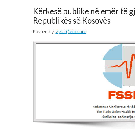
Republikës së Kosovës
Posted by:
Zyra Qendrore
I nderuari Z. Ministër,
Duke u nisur nga situata aktuale në mbarë globin tonë, po 
konkrete me qëllim të mospërhajes së panikut në komunitet