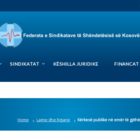
RS
Rrjetet sociale
DIKATAT
KËSHILLA JURIDIKE
FINANCAT
MEDIA GAL
ome
Lajme dhe Ngjarje
Kërkesë publike në emër të gjithë punëtorëve shëndetë
punëtorëve shëndetësor të
Lajmet