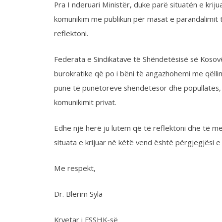
komunikimit privat.
Edhe një herë ju lutem që të reflektoni dhe të merrni në k
situata e krijuar në këtë vend është përgjegjësi e secilit.
Me respekt,
Dr. Blerim Syla
Kryetar i FSSHK-së
Share on Twitter
Share on Facebook