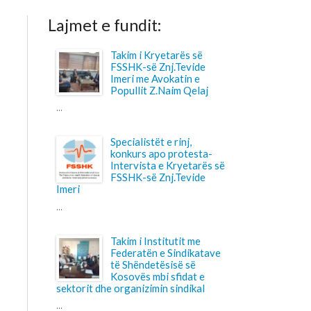
Takim i Kryetarës së
FSSHK-së Znj.Tevide
Imeri me Avokatin e
Popullit Z.Naim Qelaj
Specialistët e rinj,
konkurs apo protesta-
Intervista e Kryetarës së
FSSHK-së Znj.Tevide
Takim i Institutit me
Federatën e Sindikatave
të Shëndetësisë së
Kosovës mbi sfidat e
 dhe organizimin sindikal
Shtohet “presioni” ndaj
anesteziologëve
...
Pagesa për përcjellësit