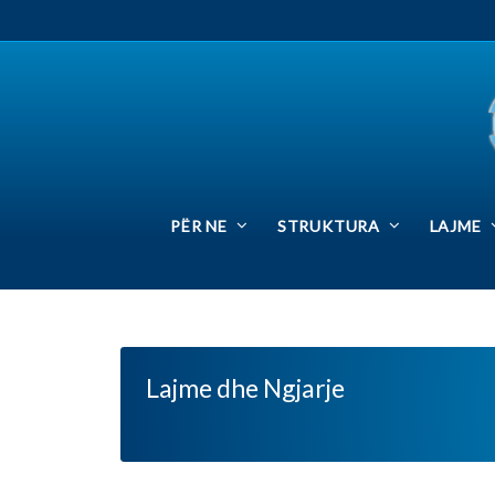
PËR NE
STRUKTURA
LAJME
SIN
Lajme dhe Ngjarje
H
Kërkesë publike në emër të gjithë 