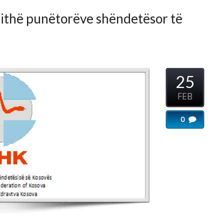
25
...
FEB
0
Imeri
...
sektorit
...
ju adresohemi me disa pyetje
in tonë: