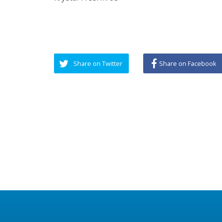
LAJMET
SO
Takim i Kryetarës së FSSHK-së
Znj.Tevide Imeri me Avokatin e
Popullit Z.Naim Qelaj
Me datë 30 korrik 2026, Kryetarja e FSSHK-
K
së Znj.Tevide Imeri dhe zy...
Specialistët e rinj, konkurs apo
protesta- Intervista e Kryetarës së
FSSHK-së Znj.Tevide Imeri
Specialistët e rinj –konkurs apo
protesta?...