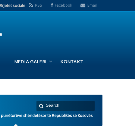
S
Facebook
Email
ERI
KONTAKT
sor të Republikës së Kosovës
 e fundit: