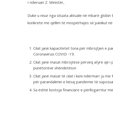
Cilat janë kapacitetet tona për mbrojtjen e pandemisë s
Coronavirusi COVID -19.
Cilat janë masat mbrojtëse përveq atyre që i proklamoni 
punëtorëve shëndetësor.
Cilat janë masat të cilat i keni ndërmarr ju me Ministritë
për parandalimin e kësaj pandemie të supozuar.
Sa është kostoja financiare e përllogarritur me qëllim 
Pra I nderuari Ministër, duke parë situatën e krijuar që në
komunikim me publikun për masat e parandalimit të kësaj p
reflektoni.
Federata e Sindikatave të Shëndetësisë së Kosovës është 
burokratike që po i bëni të angazhohemi me qëllim të ruajtj
punë të punëtorëve shëndetësor dhe popullatës, gjë të ci