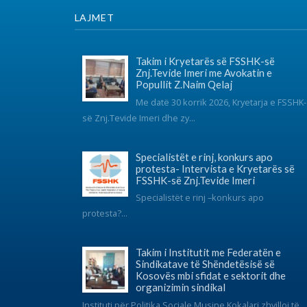
Takim i Institutit me Federatën e
Sindikatave të Shëndetësisë së
Kosovës mbi sfidat e sektorit dhe
organizimin sindikal
Instituti për Politika Sociale Musine Kokalari zhvilloi të
martën n...
© 2017 FSSHK Të gjitha të drejtat e rezervuara.