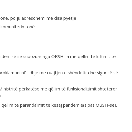
ë supozuar nga OBSH-ja me qëllim të luftimit të
...
në lidhje me ruajtjen e shëndetit dhe sigurisë së
 përkatëse me qëllim të funksionalizimit shtetëror
të parandalimit të kësaj pandemie(sipas OBSH-së).
 mediume tona p.sh. nuk kemi asnjë
andemie të supozuar, ju lutem
e hapur edhe jashtë protokoleve
es së shëndetit dhe sigurisë në
lën ju kam trasmetuar edhe përmes