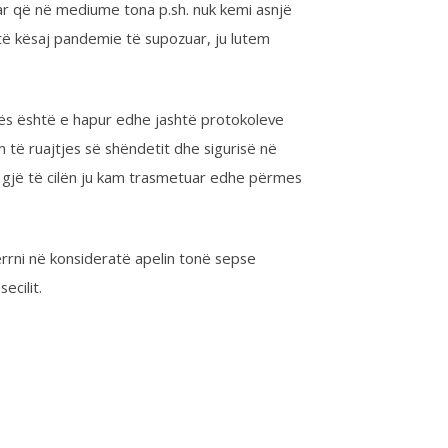
onsideratë apelin tonë sepse
Share on Google