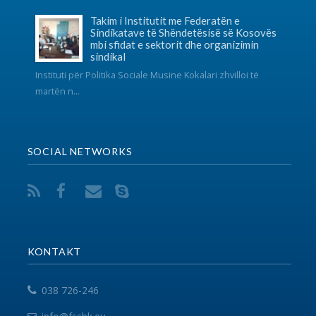
038 726-246
info@fsshk.eu
get driving directions
NA KONTAKTONI
Për ndonjë pyetje apo sygjerime na kontaktoni
përmes adresës elektronike.
VEGËZAT
EPSU
PSI
SHSKUK