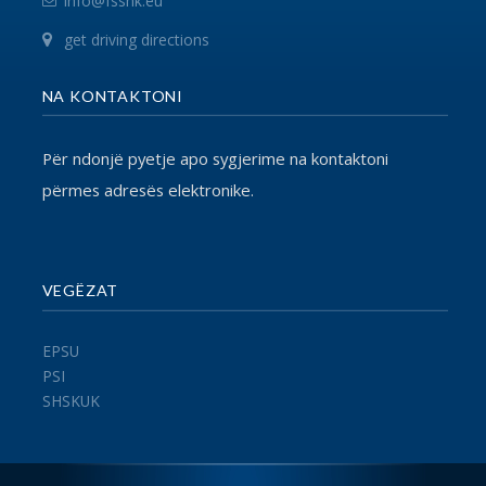
© 2017 FSSHK Të gjitha të drejtat e rezervuara.