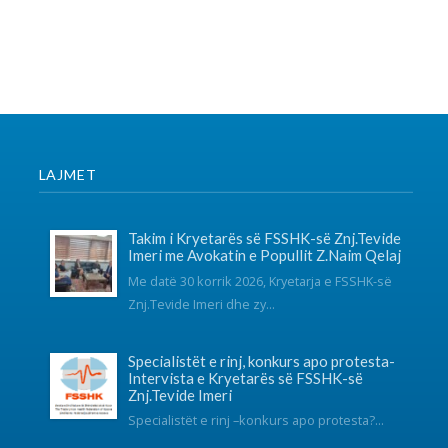
Specialistët e rinj, konkurs apo protesta-
Intervista e Kryetarës së FSSHK-së
Znj.Tevide Imeri
Specialistët e rinj –konkurs apo protesta?...
Takim i Institutit me Federatën e
Sindikatave të Shëndetësisë së Kosovës
mbi sfidat e sektorit dhe organizimin
sindikal
Instituti për Politika Sociale Musine Kokalari zhvilloi të
martën n...
SOCIAL NETWORKS
KONTAKT