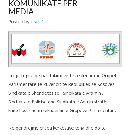
Posted by:
userD
Ju njoftojmë që pas takimeve te realizuar me Grupet
Parlamentare te Kuvendit te Republikës së Kosovës,
Sindikata e Shëndetësisë , Sindikata e Arsimin ,
Sindikata e Policisë dhe Sindikata e Administratës
kanë hasur në mirëkuptimin e Grupeve Parlamentar .
Ne qëndrojmë prapa kërkesave tona dhe do të
vazhdojmë dialogun, njëherit presim ftesë nga ana e
Kryeministrit të Kosovës që ta përmbyllim dialogun.