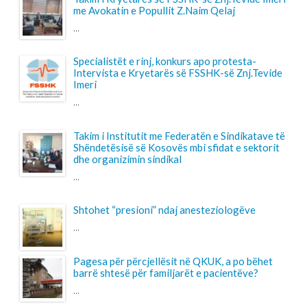
Shtohet “presioni” ndaj anesteziologëve
...
Pagesa për përcjellësit në QKUK, a po bëhet
barrë shtesë për familjarët e pacientëve?
...
LAJMET
Takim i Kryetarës së FSSHK-së Znj.Tevide
Imeri me Avokatin e Popullit Z.Naim Qelaj
Me datë 30 korrik 2026, Kryetarja e FSSHK-së
Znj.Tevide Imeri dhe zy...