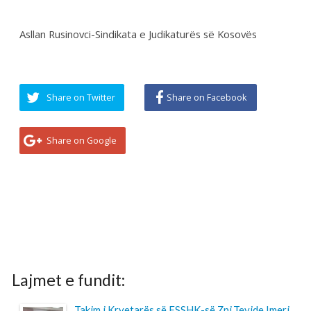
Share on Google
Lajmet e fundit:
Takim i Kryetarës së FSSHK-së Znj.Tevide Imeri
me Avokatin e Popullit Z.Naim Qelaj
...
Specialistët e rinj, konkurs apo protesta-
Intervista e Kryetarës së FSSHK-së Znj.Tevide
Imeri
...
Takim i Institutit me Federatën e Sindikatave të
Shëndetësisë së Kosovës mbi sfidat e sektorit
dhe organizimin sindikal
...