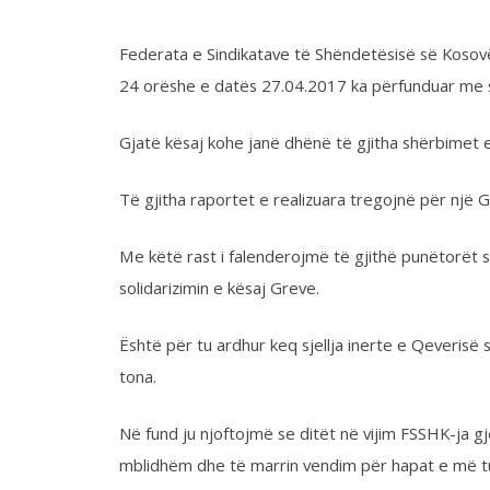
Të gjitha raportet e realizuara tregojnë për një Grevë të d
Me këtë rast i falenderojmë të gjithë punëtorët shëndetë
solidarizimin e kësaj Greve.
Është për tu ardhur keq sjellja inerte e Qeverisë së Republ
tona.
Në fund ju njoftojmë se ditët në vijim FSSHK-ja gjegjësisht
mblidhëm dhe të marrin vendim për hapat e më tutjeshëm n
këtë mënyrë.
Pra ne jemi në pritje , por nuk do të ndalemi.
Me respekt,
Kryetari i Këshilli Qëndror Grevistë