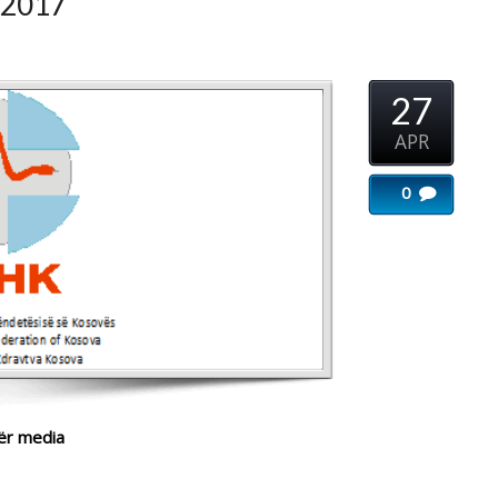
27
...
APR
0
Imeri
...
sektorit
...
het opinionit të gjërë se Greva
ital.