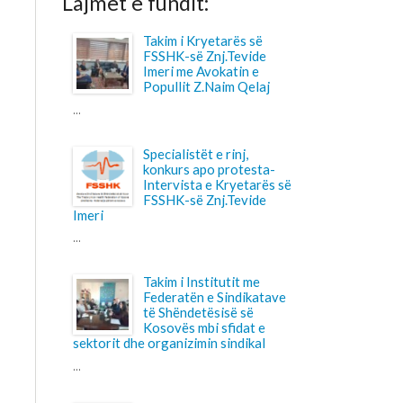
Imeri me Avokatin e
Popullit Z.Naim Qelaj
Specialistët e rinj,
konkurs apo protesta-
Intervista e Kryetarës së
FSSHK-së Znj.Tevide
Takim i Institutit me
Federatën e Sindikatave
të Shëndetësisë së
Kosovës mbi sfidat e
 dhe organizimin sindikal
Shtohet “presioni” ndaj
anesteziologëve
...
Pagesa për përcjellësit
në QKUK, a po bëhet
barrë shtesë për