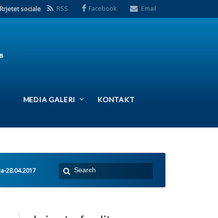
S
Facebook
Email
ERI
KONTAKT
 e fundit:
Takim i Kryetarës së
FSSHK-së Znj.Tevide