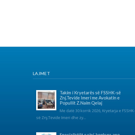
Takim i Kryetarës së FSSHK-së
Znj.Tevide Imeri me Avokatin e
Popullit Z.Naim Qelaj
Me datë 30 korrik 2026, Kryetarja e FSSHK-
K
së Znj.Tevide Imeri dhe zy...
Specialistët e rinj, konkurs apo
protesta- Intervista e Kryetarës së
FSSHK-së Znj.Tevide Imeri
Specialistët e rinj –konkurs apo
protesta?...
Takim i Institutit me Federatën e
Sindikatave të Shëndetësisë së
Kosovës mbi sfidat e sektorit dhe
organizimin sindikal
Instituti për Politika Sociale Musine Kokalari zhvilloi të
martën n...