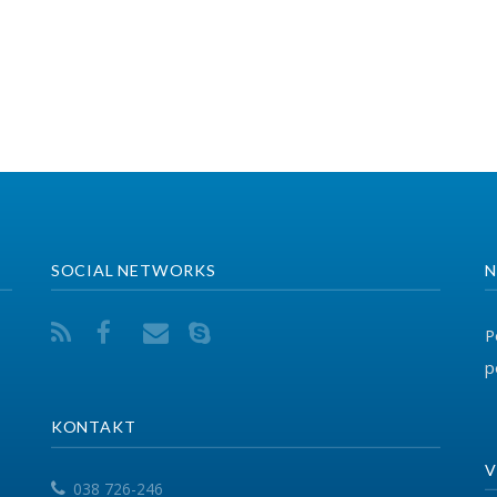
Për ndonjë pyetje ap
përmes adresës elekt
ONTAKT
VEGËZAT
038 726-246
info@fsshk.eu
EPSU
PSI
get driving directions
SHSKUK