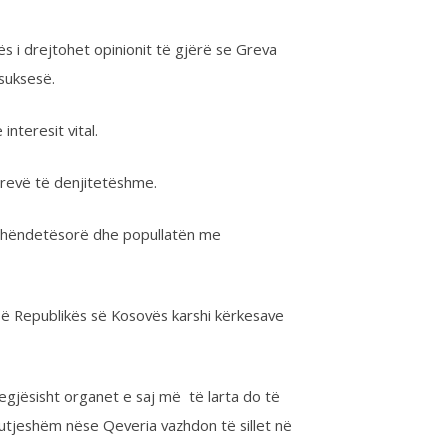
...
enjitetëshme.
sorë dhe popullatën me
ikës së Kosovës karshi kërkesave
 organet e saj më të larta do të
ëse Qeveria vazhdon të sillet në