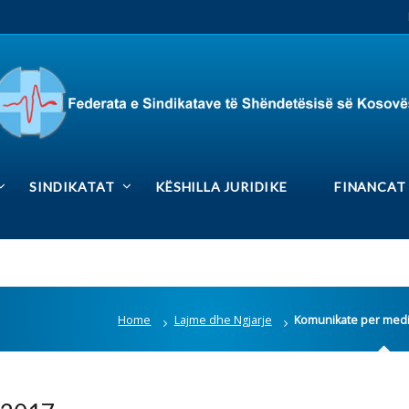
RS
Rrjetet sociale
DIKATAT
KËSHILLA JURIDIKE
FINANCAT
MEDIA GAL
Home
Lajme dhe Ngjarje
Komunikate per media-28.04.2017
Lajmet