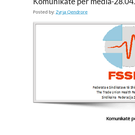
Komunikatë për media
Federata e Sindikatave të Shëndetësisë së Kosovës i drejto
24 orëshe e datës 27.04.2017 ka përfunduar me suksesë.
Gjatë kësaj kohe janë dhënë të gjitha shërbimet e interesit v