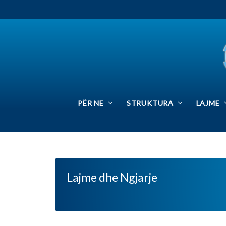
PËR NE
STRUKTURA
LAJME
SIN
Lajme dhe Ngjarje
Home
Intervista e Kryetarit të FSSHK-së 