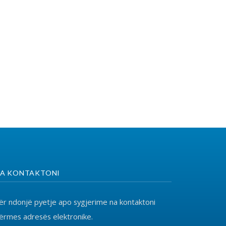
o sygjerime na kontaktoni
ronike.