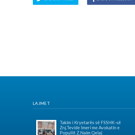
LAJMET
SO
Takim i Kryetarës së FSSHK-së
Znj.Tevide Imeri me Avokatin e
Popullit Z.Naim Qelaj
Me datë 30 korrik 2026, Kryetarja e FSSHK-
K
së Znj.Tevide Imeri dhe zy...
Specialistët e rinj, konkurs apo
protesta- Intervista e Kryetarës së
FSSHK-së Znj.Tevide Imeri
Specialistët e rinj –konkurs apo
protesta?...
Takim i Institutit me Federatën e
Sindikatave të Shëndetësisë së