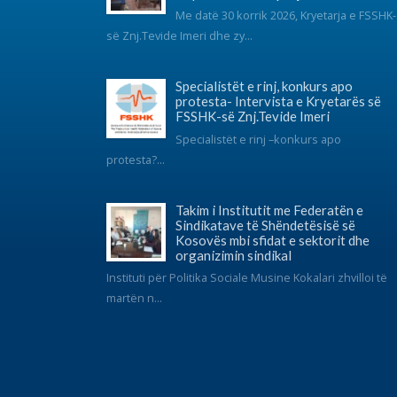
Kosovës mbi sfidat e sektorit dhe
organizimin sindikal
Instituti për Politika Sociale Musine Kokalari zhvilloi të
martën n...
© 2017 FSSHK Të gjitha të drejtat e rezervuara.