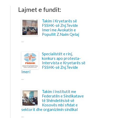
Takim i Kryetarës së
FSSHK-së Znj.Tevide
Imeri me Avokatin e
Popullit Z.Naim Qelaj
Specialistët e rinj,
konkurs apo protesta-
Intervista e Kryetarës së
FSSHK-së Znj.Tevide
Takim i Institutit me
Federatën e Sindikatave
të Shëndetësisë së
Kosovës mbi sfidat e
 dhe organizimin sindikal
Shtohet “presioni” ndaj
anesteziologëve
...
Pagesa për përcjellësit