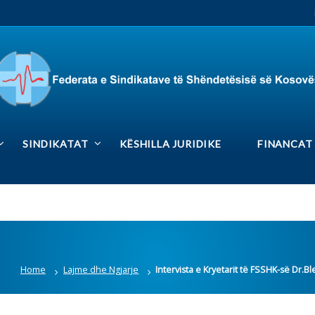
RS
Rrjetet sociale
DIKATAT
KËSHILLA JURIDIKE
FINANCAT
MEDIA GAL
Lajme dhe Ngjarje
Intervista e Kryetarit të FSSHK-së Dr.Blerim Syla të dhënë n
Dr.Blerim Syla të dhënë në RTK
Lajmet