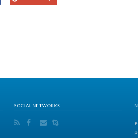
CIAL NETWORKS
NA KONTAKTONI
Për ndonjë pyetje ap
përmes adresës elekt
ONTAKT
VEGËZAT
038 726-246
info@fsshk.eu
EPSU
PSI
get driving directions
SHSKUK