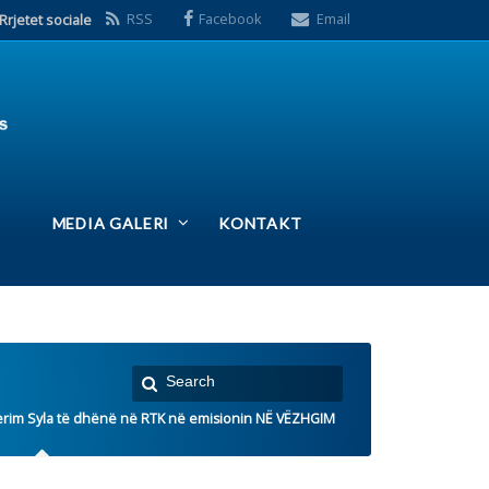
S
Facebook
Email
ERI
KONTAKT
ë RTK në emisionin NË VËZHGIM
 e fundit: