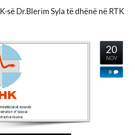
20
...
NOV
0
Imeri
...
sektorit
...