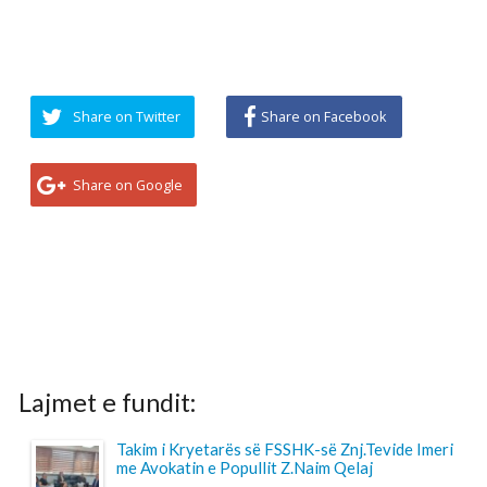
Lajmet e fundit:
Takim i Kryetarës së FSSHK-së Znj.Tevide Imeri
me Avokatin e Popullit Z.Naim Qelaj
...
Specialistët e rinj, konkurs apo protesta-
Intervista e Kryetarës së FSSHK-së Znj.Tevide
Imeri
...
Takim i Institutit me Federatën e Sindikatave të
Shëndetësisë së Kosovës mbi sfidat e sektorit
dhe organizimin sindikal
...