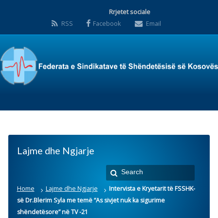
Rrjetet sociale
RSS
Facebook
Email
Lajme dhe Ngjarje
Home
Lajme dhe Ngjarje
Intervista e Kryetarit të FSSHK-
së Dr.Blerim Syla me temë “As sivjet nuk ka sigurime
shëndetësore” në TV -21
Intervista e Kryetarit të