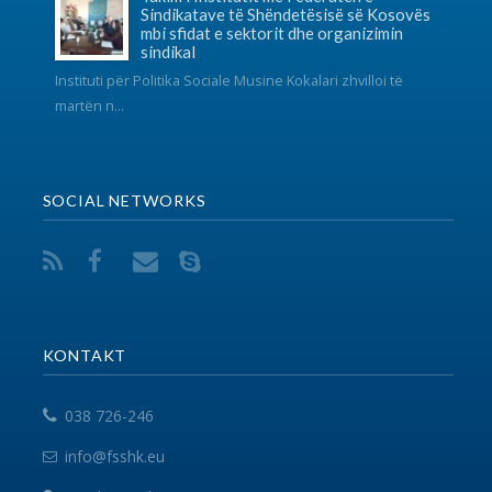
info@fsshk.eu
get driving directions
NA KONTAKTONI
Për ndonjë pyetje apo sygjerime na kontaktoni
përmes adresës elektronike.
VEGËZAT
EPSU
PSI
SHSKUK