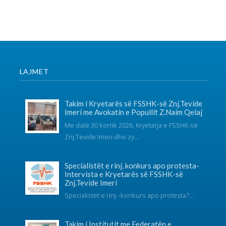
Intervista e Kryetarës së FSSHK-së
Znj.Tevide Imeri
Specialistët e rinj –konkurs apo protesta?...
Takim i Institutit me Federatën e
Sindikatave të Shëndetësisë së Kosovës
mbi sfidat e sektorit dhe organizimin
sindikal
Instituti për Politika Sociale Musine Kokalari zhvilloi të
martën n...
SOCIAL NETWORKS
KONTAKT
038 726-246