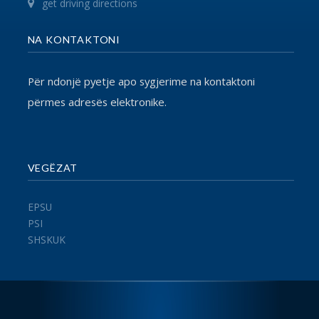
© 2017 FSSHK Të gjitha të drejtat e rezervuara.