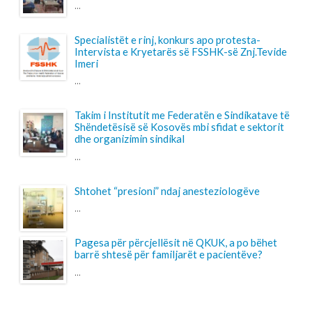
Shtohet “presioni” ndaj anesteziologëve
...
Pagesa për përcjellësit në QKUK, a po bëhet
barrë shtesë për familjarët e pacientëve?
...
LAJMET
Takim i Kryetarës së FSSHK-së Znj.Tevide
Imeri me Avokatin e Popullit Z.Naim Qelaj
Me datë 30 korrik 2026, Kryetarja e FSSHK-së
Znj.Tevide Imeri dhe zy...
Specialistët e rinj, konkurs apo protesta-