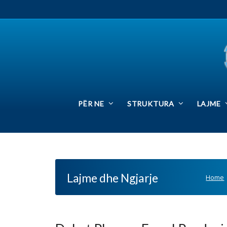
PËR NE
STRUKTURA
LAJME
SIN
Lajme dhe Ngjarje
Home
Lajme d
Debat Plus me Ermal Pandurin – Pa
Posted by:
Zyra Qendrore