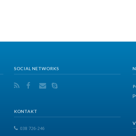
CIAL NETWORKS
NA KONTAKTONI
Për ndonjë pyetje ap
përmes adresës elekt
ONTAKT
VEGËZAT
038 726-246
info@fsshk.eu
EPSU
PSI
get driving directions
SHSKUK