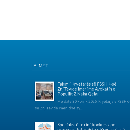
LAJMET
SO
Takim i Kryetarës së FSSHK-së
Znj.Tevide Imeri me Avokatin e
Popullit Z.Naim Qelaj
Me datë 30 korrik 2026, Kryetarja e FSSHK-
K
së Znj.Tevide Imeri dhe zy...
Specialistët e rinj, konkurs apo
protesta- Intervista e Kryetarës së
FSSHK-së Znj.Tevide Imeri
Specialistët e rinj –konkurs apo
protesta?...
Takim i Institutit me Federatën e
Sindikatave të Shëndetësisë së
Kosovës mbi sfidat e sektorit dhe
organizimin sindikal
Instituti për Politika Sociale Musine Kokalari zhvilloi të
martën n...