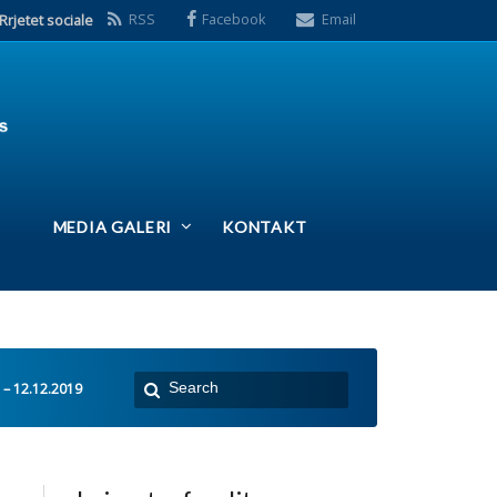
S
Facebook
Email
ERI
KONTAKT
 e fundit:
Takim i Kryetarës së
FSSHK-së Znj.Tevide