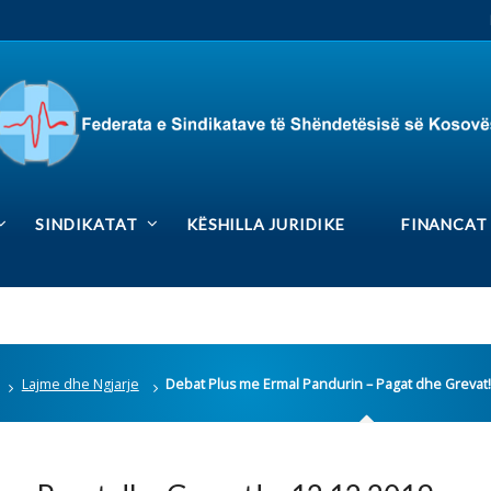
RS
Rrjetet sociale
DIKATAT
KËSHILLA JURIDIKE
FINANCAT
MEDIA GAL
he Ngjarje
Debat Plus me Ermal Pandurin – Pagat dhe Grevat! – 12.12.2019
gat dhe Grevat! – 12.12.2019
Lajmet