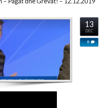
13
...
DEC
0
Imeri
...
sektorit
...