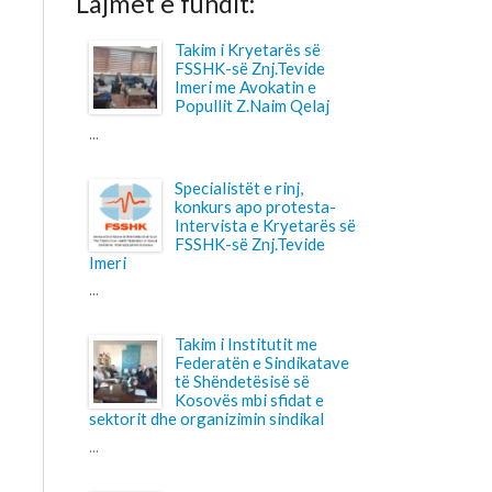
Imeri me Avokatin e
Popullit Z.Naim Qelaj
Specialistët e rinj,
konkurs apo protesta-
Intervista e Kryetarës së
FSSHK-së Znj.Tevide
Takim i Institutit me
Federatën e Sindikatave
të Shëndetësisë së
Kosovës mbi sfidat e
 dhe organizimin sindikal
Shtohet “presioni” ndaj
anesteziologëve
...
Pagesa për përcjellësit
në QKUK, a po bëhet
barrë shtesë për