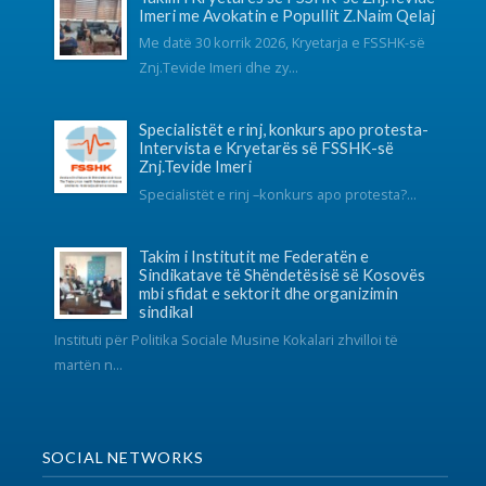
mbi sfidat e sektorit dhe organizimin
sindikal
Instituti për Politika Sociale Musine Kokalari zhvilloi të
martën n...
SOCIAL NETWORKS
KONTAKT
038 726-246
info@fsshk.eu
get driving directions
NA KONTAKTONI