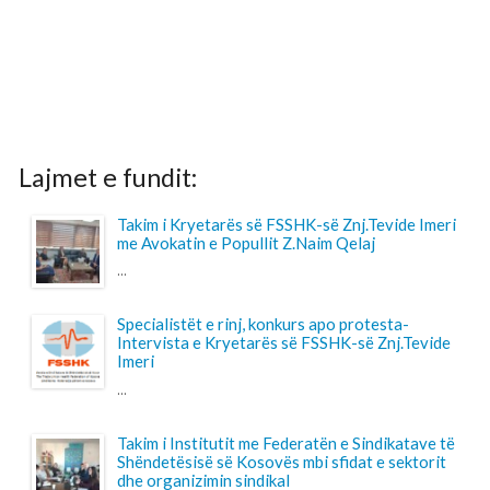
Lajmet e fundit:
Takim i Kryetarës së FSSHK-së Znj.Tevide Imeri
me Avokatin e Popullit Z.Naim Qelaj
...
Specialistët e rinj, konkurs apo protesta-
Intervista e Kryetarës së FSSHK-së Znj.Tevide
Imeri
...
Takim i Institutit me Federatën e Sindikatave të
Shëndetësisë së Kosovës mbi sfidat e sektorit
dhe organizimin sindikal
...
Shtohet “presioni” ndaj anesteziologëve
...
Pagesa për përcjellësit në QKUK, a po bëhet
barrë shtesë për familjarët e pacientëve?
...