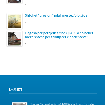
LAJMET
Takim i Kryetarës së FSSHK-së Znj.Tevide
Imeri me Avokatin e Popullit Z.Naim Qelaj
Me datë 30 korrik 2026, Kryetarja e FSSHK-së
Znj.Tevide Imeri dhe zy...
Specialistët e rinj, konkurs apo protesta-
Intervista e Kryetarës së FSSHK-së
Znj.Tevide Imeri
Specialistët e rinj –konkurs apo protesta?...
Takim i Institutit me Federatën e
Sindikatave të Shëndetësisë së Kosovës