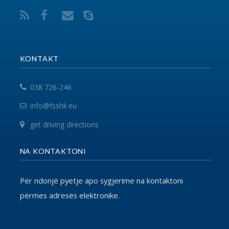
Për ndonjë pyetje apo sygjerime na kontaktoni
përmes adresës elektronike.
VEGËZAT
EPSU
PSI
SHSKUK
© 2017 FSSHK Të gjitha të drejtat e rezervuara.