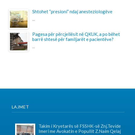
LAJMET
Takim i Kryetarës së FSSHK-së Znj.Tevide
Imeri me Avokatin e Popullit Z.Naim Qelaj
Me datë 30 korrik 2026, Kryetarja e FSSHK-së
Znj.Tevide Imeri dhe zy...
Specialistët e rinj, konkurs apo protesta-
Intervista e Kryetarës së FSSHK-së
Znj.Tevide Imeri
Specialistët e rinj –konkurs apo protesta?...
Takim i Institutit me Federatën e
Sindikatave të Shëndetësisë së Kosovës
mbi sfidat e sektorit dhe organizimin
sindikal