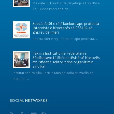
Instituti për Politika Sociale Musine Kokalari zhvilloi të
martën n...
SOCIAL NETWORKS
KONTAKT
038 726-246
info@fsshk.eu
get driving directions
NA KONTAKTONI
Për ndonjë pyetje apo sygjerime na kontaktoni