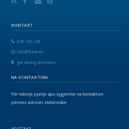
përmes adresës elektronike.
VEGËZAT
EPSU
PSI
SHSKUK
© 2017 FSSHK Të gjitha të drejtat e rezervuara.