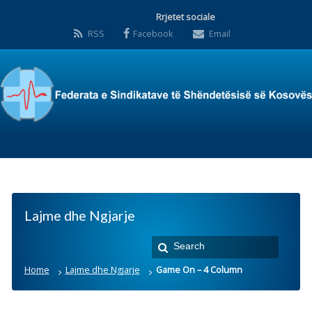
Rrjetet sociale
RSS
Facebook
Email
Lajme dhe Ngjarje
Home
Lajme dhe Ngjarje
Game On – 4 Column
Game On – 4 Column
Posted by:
Zyra Qendrore