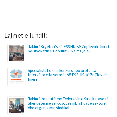
Lajmet e fundit:
Takim i Kryetarës së FSSHK-së Znj.Tevide Imeri
me Avokatin e Popullit Z.Naim Qelaj
...
Specialistët e rinj, konkurs apo protesta-
Intervista e Kryetarës së FSSHK-së Znj.Tevide
Imeri
...
Takim i Institutit me Federatën e Sindikatave të
Shëndetësisë së Kosovës mbi sfidat e sektorit
dhe organizimin sindikal
...
Shtohet “presioni” ndaj anesteziologëve
...
Pagesa për përcjellësit në QKUK, a po bëhet
barrë shtesë për familjarët e pacientëve?
...