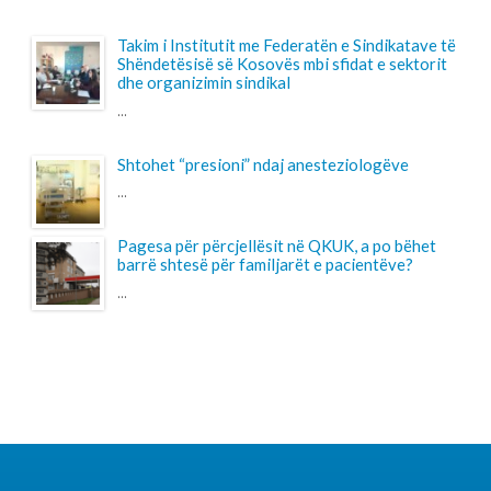
LAJMET
Takim i Kryetarës së FSSHK-së Znj.Tevide
Imeri me Avokatin e Popullit Z.Naim Qelaj
Me datë 30 korrik 2026, Kryetarja e FSSHK-së
Znj.Tevide Imeri dhe zy...
Specialistët e rinj, konkurs apo protesta-
Intervista e Kryetarës së FSSHK-së
Znj.Tevide Imeri
Specialistët e rinj –konkurs apo protesta?...
Takim i Institutit me Federatën e
Sindikatave të Shëndetësisë së Kosovës
mbi sfidat e sektorit dhe organizimin
sindikal
Instituti për Politika Sociale Musine Kokalari zhvilloi të