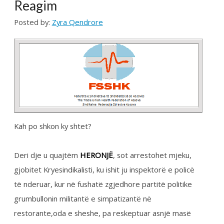
Kah po shkon ky shtet?
Deri dje u quajtëm
HERONJË
, sot arrestohet mjeku,
gjobitet Kryesindikalisti, ku ishit ju inspektorë e policë
të nderuar, kur në fushatë zgjedhore partitë politike
grumbullonin militantë e simpatizantë në
restorante,oda e sheshe, pa reskeptuar asnjë masë
të Qeverisë,rekomandim të IKSHPK-së.
Po shihet qartë se të gjithë ju po doni të tregoheni
të zellshëm dhe punëtorë para pushtetit.