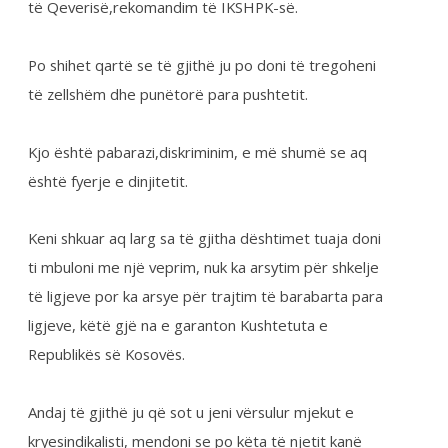
Kjo është pabarazi,diskriminim, e më shumë se aq
është fyerje e dinjitetit.
Keni shkuar aq larg sa të gjitha dështimet tuaja doni
ti mbuloni me një veprim, nuk ka arsytim për shkelje
të ligjeve por ka arsye për trajtim të barabarta para
ligjeve, këtë gjë na e garanton Kushtetuta e
Republikës së Kosovës.
Andaj të gjithë ju që sot u jeni vërsulur mjekut e
kryesindikalisti, mendoni se po këta të njetit kanë
qenë dhe janë në vijën e parë të frontit dhe në
shërbimin tuaj.
FSSHK