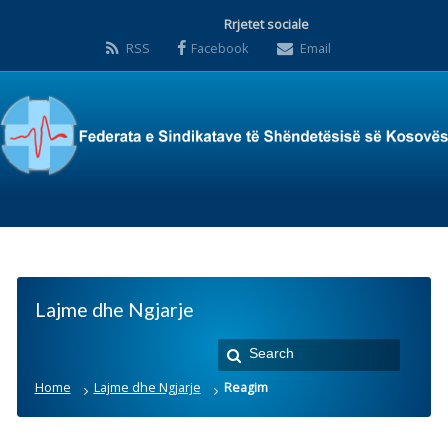
Rrjetet sociale
RSS
Facebook
Email
Lajme dhe Ngjarje
Home
Lajme dhe Ngjarje
Reagim
Reagim
Posted by:
Zyra Qendrore