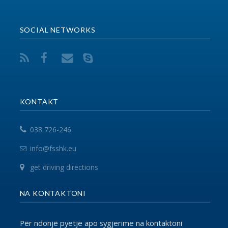
VEGËZAT
EPSU
PSI
SHSKUK
© 2017 FSSHK Të gjitha të drejtat e rezervuara.