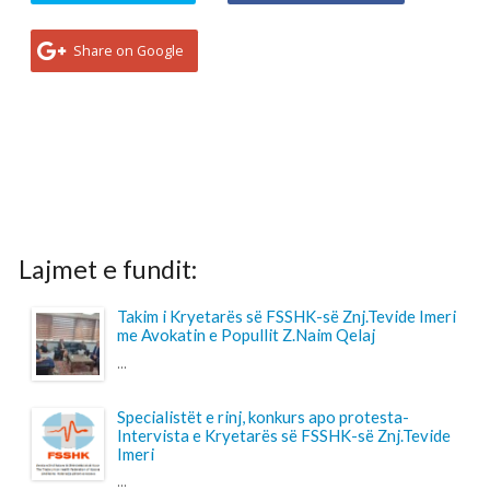
Takim i Kryetarës së FSSHK-së Znj.Tevide Imeri
me Avokatin e Popullit Z.Naim Qelaj
...
Specialistët e rinj, konkurs apo protesta-
Intervista e Kryetarës së FSSHK-së Znj.Tevide
Imeri
...
Takim i Institutit me Federatën e Sindikatave të
Shëndetësisë së Kosovës mbi sfidat e sektorit
dhe organizimin sindikal
...
Shtohet “presioni” ndaj anesteziologëve
...
Pagesa për përcjellësit në QKUK, a po bëhet
barrë shtesë për familjarët e pacientëve?
...