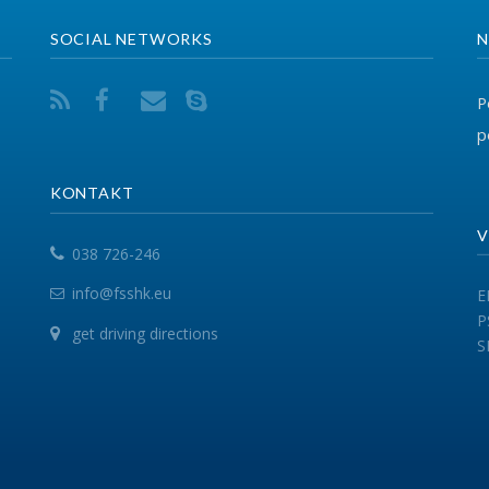
info@fsshk.eu
EPSU
PSI
get driving directions
SHSKUK