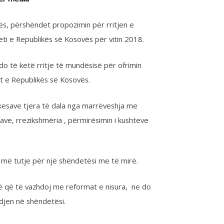
ikës së Kosovës.
...
era të dala nga marrëveshja me
ikshmëria , përmirësimin i kushteve
për një shëndetësi me të mirë.
azhdoj me reformat e nisura, ne do
hëndetësi.
Share on Google