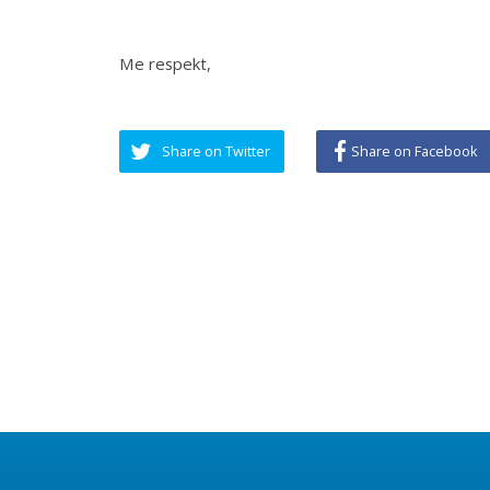
LAJMET
SO
Takim i Kryetarës së FSSHK-së
Znj.Tevide Imeri me Avokatin e
Popullit Z.Naim Qelaj
Me datë 30 korrik 2026, Kryetarja e FSSHK-
K
së Znj.Tevide Imeri dhe zy...
Specialistët e rinj, konkurs apo
protesta- Intervista e Kryetarës së