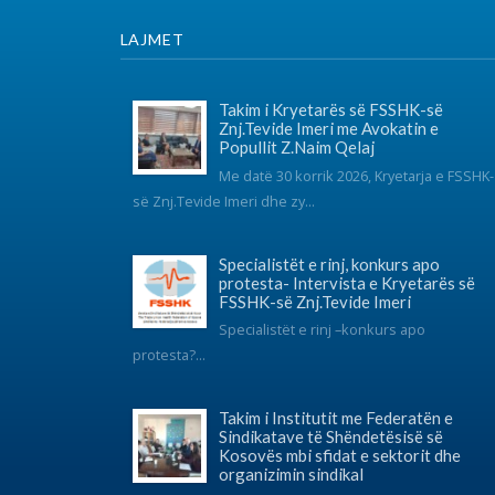
FSSHK-së Znj.Tevide Imeri
Specialistët e rinj –konkurs apo
protesta?...
Takim i Institutit me Federatën e
Sindikatave të Shëndetësisë së
Kosovës mbi sfidat e sektorit dhe
organizimin sindikal
Instituti për Politika Sociale Musine Kokalari zhvilloi të
martën n...
© 2017 FSSHK Të gjitha të drejtat e rezervuara.