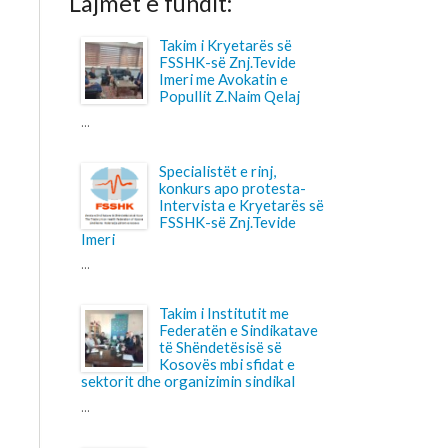
Imeri me Avokatin e
Popullit Z.Naim Qelaj
Specialistët e rinj,
konkurs apo protesta-
Intervista e Kryetarës së
FSSHK-së Znj.Tevide
Takim i Institutit me
Federatën e Sindikatave
të Shëndetësisë së
Kosovës mbi sfidat e
 dhe organizimin sindikal
Shtohet “presioni” ndaj
anesteziologëve
...
Pagesa për përcjellësit
në QKUK, a po bëhet
barrë shtesë për