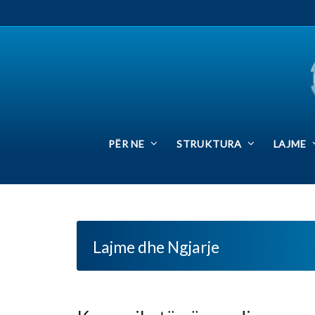
PËR NE
STRUKTURA
LAJME
SIN
Lajme dhe Ngjarje
Komunikatë për media
Posted by:
Zyrja Qendrore