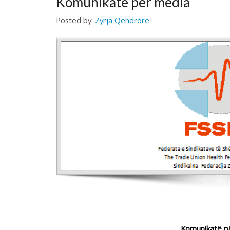
Komunikatë për media
Federata e Sindikatave të Shëndetësisë së Kosovës, përshë
buxhetit për shëndetësi në Projektligjin mbi Buxheti e Repu
Në këtë mënyrë shpresojmë se me këtë buxhet do të ketë r