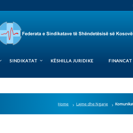
RS
Rrjetet sociale
DIKATAT
KËSHILLA JURIDIKE
FINANCAT
MEDIA GAL
Home
Lajme dhe Ngjarje
Komunikatë për media
Lajmet