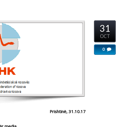
31
...
OCT
0
Imeri
...
sektorit
Prishtinë, 31.10.17
...
ndet propozimin për rritjen e
blikës së Kosovës për vitin 2018.
ritje të mundësisë për ofrimin