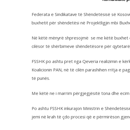
cilësor të shërbimeve shëndetësore për qytetarët e Republ
FSSHK po ashtu pret nga Qeveria realizimin e kërkesave tj
Koalicionin PAN, në të cilën parashihen rritja e pagave, rrez
të punës.
Me këtë ne i marrim përgjegjësitë tona dhe ecim më tutje 
Po ashtu FSSHK inkurajon Ministrin e Shëndetësisë që të v
jemi në krah të çdo procesi që e përmirëson gjendjen në s
Me respekt,
Share on Twitter
Share on Facebook