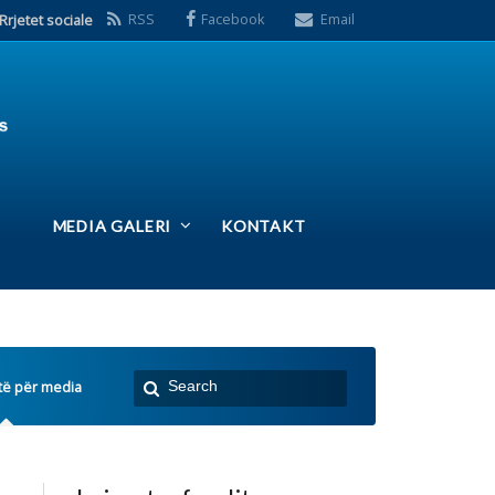
S
Facebook
Email
ERI
KONTAKT
 e fundit:
Takim i Kryetarës së
FSSHK-së Znj.Tevide