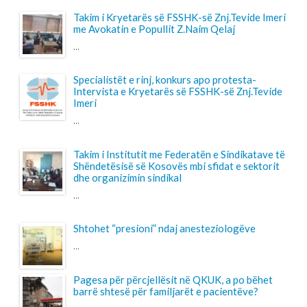
...
Pagesa për përcjellësit në QKUK, a po bëhet
barrë shtesë për familjarët e pacientëve?
...
LAJMET
Takim i Kryetarës së FSSHK-së Znj.Tevide
Imeri me Avokatin e Popullit Z.Naim Qelaj
Me datë 30 korrik 2026, Kryetarja e FSSHK-së
Znj.Tevide Imeri dhe zy...
Specialistët e rinj, konkurs apo protesta-