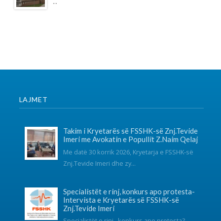
Intervista e Kryetarës së FSSHK-së
Znj.Tevide Imeri
Specialistët e rinj –konkurs apo protesta?...
Takim i Institutit me Federatën e
Sindikatave të Shëndetësisë së Kosovës
mbi sfidat e sektorit dhe organizimin
sindikal
Instituti për Politika Sociale Musine Kokalari zhvilloi të
martën n...
SOCIAL NETWORKS
KONTAKT
038 726-246