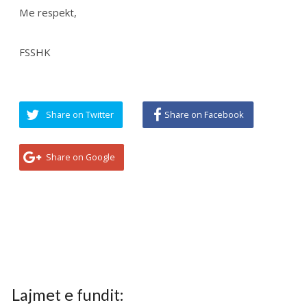
Lajmet e fundit:
Takim i Kryetarës së FSSHK-së Znj.Tevide Imeri
me Avokatin e Popullit Z.Naim Qelaj
...
Specialistët e rinj, konkurs apo protesta-
Intervista e Kryetarës së FSSHK-së Znj.Tevide
Imeri
...
Takim i Institutit me Federatën e Sindikatave të
Shëndetësisë së Kosovës mbi sfidat e sektorit
dhe organizimin sindikal
...
Shtohet “presioni” ndaj anesteziologëve