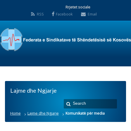
Rrjetet sociale
RSS
Facebook
Email
Lajme dhe Ngjarje
Home
Lajme dhe Ngjarje
Komunikatë për media
Komunikatë për media
Posted by:
Zyra Qendrore