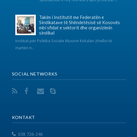
info@fsshk.eu
get driving directions
NA KONTAKTONI
Për ndonjë pyetje apo sygjerime na kontaktoni
përmes adresës elektronike.
VEGËZAT
EPSU
PSI
SHSKUK
© 2017 FSSHK Të gjitha të drejtat e rezervuara.