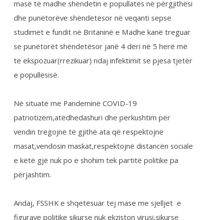
e popullësisë.
Në situatë me Pandeminë COVID-19
patriotizëm,atëdhedashuri dhe përkushtim për
vendin tregojnë të gjithë ata që respektojnë
masat,vendosin maskat,respektojnë distancën sociale
e këtë gjë nuk po e shohim tek partitë politike pa
përjashtim.
Andaj, FSSHK e shqetësuar tej mase me sjelljet e
figurave politike sikurse nuk ekziston virusi,sikurse
jemi në situatë normale paralajmëron të gjitha
partitë politike që përgjegjësia në rast të rritjes së
numrit të infektuarve me COVID-19 bie mbi ta dhe
për këtë do të ndërmarrim të gjitha veprimet ligjore
deri në parashtrim të padisë për rrezikim të
shëndetit të përgjithshëm të popullatës e në veqanti
të punëtorëve shëndetësor.