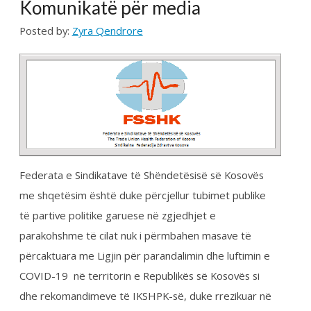
Federata e Sindikatave të Shëndetësisë së Kosovës
me shqetësim është duke përcjellur tubimet publike
të partive politike garuese në zgjedhjet e
parakohshme të cilat nuk i përmbahen masave të
përcaktuara me Ligjin për parandalimin dhe luftimin e
COVID-19 në territorin e Republikës së Kosovës si
dhe rekomandimeve të IKSHPK-së, duke rrezikuar në
masë të madhe shëndetin e popullatës në përgjithësi
dhe punëtorëve shëndetësor në veqanti sepse
studimet e fundit në Britaninë e Madhe kanë treguar
se punëtorët shëndetësor janë 4 deri në 5 herë më
të ekspozuar(rrezikuar) ndaj infektimit se pjesa tjetër