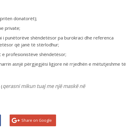
ë përgjegjësi ligjore në rrjedhën e mëtutjeshme të
 mikun tuaj me nj
ë
maskë në
Share on Google