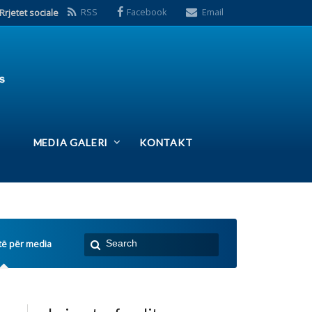
S
Facebook
Email
ERI
KONTAKT
 e fundit:
Takim i Kryetarës së
FSSHK-së Znj.Tevide