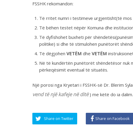
Në të kundërtën punëtorët shëndetësor nuk marrin asnj
përkeqësimit eventual të situatës.
qerasni
Një porosi nga Kryetari i FSSHK-së Dr. Blerim Syla (
vend të një kafeje në ditë
) me këtë do ia dalim.
Share on Twitter
Share on Facebook