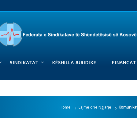
RS
Rrjetet sociale
DIKATAT
KËSHILLA JURIDIKE
FINANCAT
MEDIA GAL
Home
Lajme dhe Ngjarje
Komunikatë për media
Lajmet