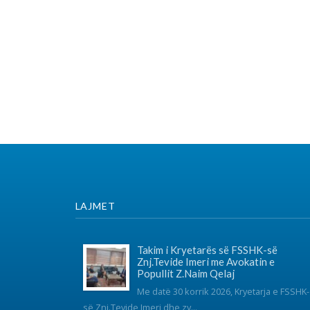
LAJMET
SO
Takim i Kryetarës së FSSHK-së
Znj.Tevide Imeri me Avokatin e
Popullit Z.Naim Qelaj
Me datë 30 korrik 2026, Kryetarja e FSSHK-
K
së Znj.Tevide Imeri dhe zy...
Specialistët e rinj, konkurs apo
protesta- Intervista e Kryetarës së
FSSHK-së Znj.Tevide Imeri
Specialistët e rinj –konkurs apo
protesta?...
Takim i Institutit me Federatën e
Sindikatave të Shëndetësisë së
Kosovës mbi sfidat e sektorit dhe
organizimin sindikal
Instituti për Politika Sociale Musine Kokalari zhvilloi të
martën n...