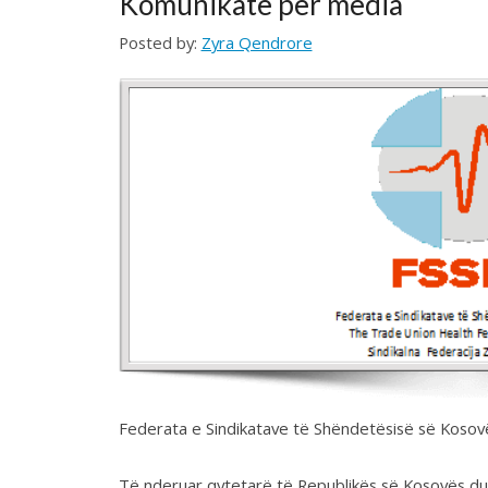
Federata e Sindikatave të Shëndetësisë së Kosovës apelon p
Të nderuar qytetarë të Republikës së Kosovës duke qenë par
njoftojmë se situata është duke dalur jashtë kontrrollit dhe 
gjitha partive politike.
Të gjitha këto veprime burokratike nga pozita dhe opozita