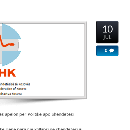
10
...
JUL
0
Imeri
...
sektorit
ër Politikë apo Shëndetësi.
...
a një kollapsi në shëndetësi ju
kjo falë politikave të ndyra të
 në emër të të ashtuquajturave