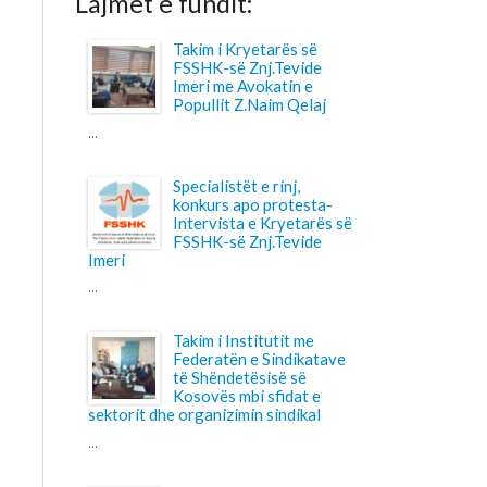
Imeri me Avokatin e
Popullit Z.Naim Qelaj
Specialistët e rinj,
konkurs apo protesta-
Intervista e Kryetarës së
FSSHK-së Znj.Tevide
Takim i Institutit me
Federatën e Sindikatave
të Shëndetësisë së
Kosovës mbi sfidat e
 dhe organizimin sindikal
Shtohet “presioni” ndaj
anesteziologëve
...
Pagesa për përcjellësit
në QKUK, a po bëhet
barrë shtesë për