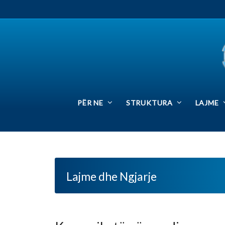
PËR NE
STRUKTURA
LAJME
SIN
Lajme dhe Ngjarje
Komunikatë për media
Posted by:
Zyra Qendrore