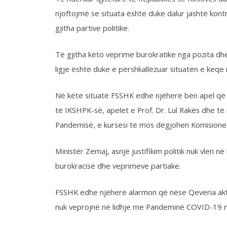
ligje është duke e përshkallëzuar situatën e keqe me COVI
Në këtë situatë FSSHK edhe njëherë bën apel që të
DËGJ
të IKSHPK-së, apelet e Prof. Dr. Lul Rakës dhe të njerëzve 
Pandemisë, e kursesi të mos dëgjohen Komisionet Ad-hoc të
Ministër Zemaj, asnjë justifikim politik nuk vlen në këtë koh
burokracisë dhe veprimeve partiake.
FSSHK edhe njëherë alarmon që nëse Qeveria aktuale dhe pa
nuk veprojnë në lidhje me Pandeminë COVID-19 neve do t
FSSHK rekomandon:
Të rritet numri i testimeve urgjentisht(të mos priten do
Të bëhen testet nëpër Komuna dhe institucione private;
Të dyfishohet buxheti për shëndetësi(punësimi i punët
politike) si dhe të stimulohen punëtorët shëndetësor që 
Të dëgjohen
VETËM
dhe
VETËM
instruksionet e profes