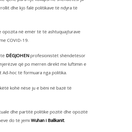
D-19.
...
OHEN
profesionistët shëndetësor
që po merren direkt me luftimin e
 formuara nga politika.
ë nëse ju e bëni në bazë të
rtitë politike pozitë dhe opozitë
ë jemi
Wuhan i Ballkanit
.
natorët);
orëve shëndetësor pa burokraci dhe referenca
janë të stërlodhur;
ionistëve shëndetësor;