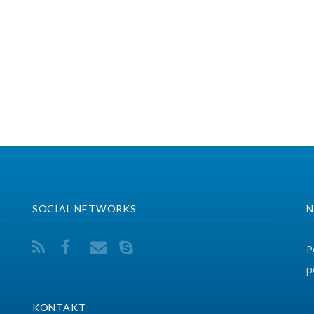
CIAL NETWORKS
NA KONTAKTONI
Për ndonjë pyetje ap
përmes adresës elekt
ONTAKT
VEGËZAT
038 726-246
info@fsshk.eu
EPSU
PSI
get driving directions
SHSKUK