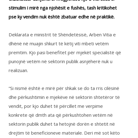
dhënë në muajin shkurt të këtij viti mbeti vetëm
premtim. Kjo pasi benefitet për mjekët specialistë që
punojnë vetëm në sektorin publik asnjëherë nuk u
realizuan.
“Si nismë është e mirë për shkak se do ta rris cilësinë
dhe përkushtimin e mjekëve në sektorin shtetëror të
vendit, por kjo duhet të përcillet me verpime
konkrete që dmth ata që përkushtohen vetëm në
sektorin publik duhet ta hetojnë dorën e shtetit në
drejtim të beneficioneve materiale. Deri më sot këto
beneficione materiale janë vetëm të deklaruara dhe
ende nuk janë të ekzekutuara në praktikë”, ka thënë
deputeti Shemsedin Dreshaj.
Në anën tjetër, njohësi i çështjeve të shëndetësisë,
Bujar Vitija thotë se asnjëherë nuk u qartësua pse
nuk janë ekzekutuar shtesat.