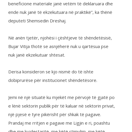
Derisa konsideron se kjo nismë do të ishte
dobiprurëse për institucionet shëndetësore.
Jemi në një situatë ku mjekët me përvojë të gjatë po
e lënë sektorin publik për të kaluar në sektorin privat,
një pjesë e tyre pikërisht për shkak të pagave.
Prandaj me rritjen e pagave me Ligjin e ri, poashtu
dhe me kujdestaritë, me këtë stimulim, me këtë
shtesë e cila jepet për mjekët të cilët punojnë vetëm
në sektorin publik, mendoj që do të ishte një hap i
mirë që mjekët me përvojë t’i ndalim në sektorin
publik dhe të mos na ikin në sektorin privat”, ka
deklaruar Vitija.
Por me këtë vendim të Ministrisë së Shëndetësisë
nuk po pajtohet Federata e Sindikatave të
Shëndetësisë së Kosovës. Pasi vlerësohet se përbën