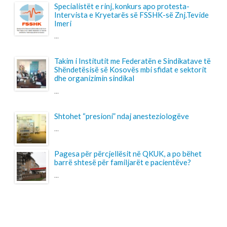
LAJMET
Takim i Kryetarës së FSSHK-së Znj.Tevide
Imeri me Avokatin e Popullit Z.Naim Qelaj
Me datë 30 korrik 2026, Kryetarja e FSSHK-së
Znj.Tevide Imeri dhe zy...
Specialistët e rinj, konkurs apo protesta-
Intervista e Kryetarës së FSSHK-së
Znj.Tevide Imeri
Specialistët e rinj –konkurs apo protesta?...
Takim i Institutit me Federatën e
Sindikatave të Shëndetësisë së Kosovës
mbi sfidat e sektorit dhe organizimin
sindikal
Instituti për Politika Sociale Musine Kokalari zhvilloi të
martën n...