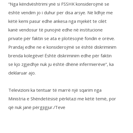
që nuk janë përgjigjur./Teve
Share on Twitter
Share on Facebook
Share on Google
Lajmet e fundit:
Takim i Kryetarës së FSSHK-së Znj.Tevide Imeri
me Avokatin e Popullit Z.Naim Qelaj