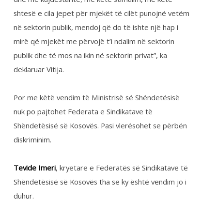
diskriminim.
Tevide Imeri
, kryetare e Federatës së Sindikatave të
Shëndetësisë së Kosovës tha se ky është vendim jo i
duhur.
“Nga këndvështrimi ynë si FSSHK konsiderojmë se
është vendim jo i duhur per disa arsye. Në lidhje me
këtë kemi pasur edhe ankesa nga mjekët te cilët
kanë vendosur të punojnë edhe në institucione
private për faktin se ata e plotësojnë fondin e orëve.
Prandaj edhe ne e konsiderojmë se është diskriminim
brenda kolegëve! Është diskriminim edhe për faktin
se kjo zgjedhje nuk ju është dhënë infermierëve”, ka
deklaruar ajo.
Televizioni ka tentuar të marrë një sqarim nga
Ministria e Shëndetësisë përkitazi me këtë temë, por