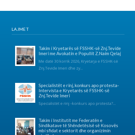
SOCIAL NETWORKS
KONTAKT
038 726-246
info@fsshk.eu
get driving directions
NA KONTAKTONI
Për ndonjë pyetje apo sygjerime na kontaktoni
përmes adresës elektronike.