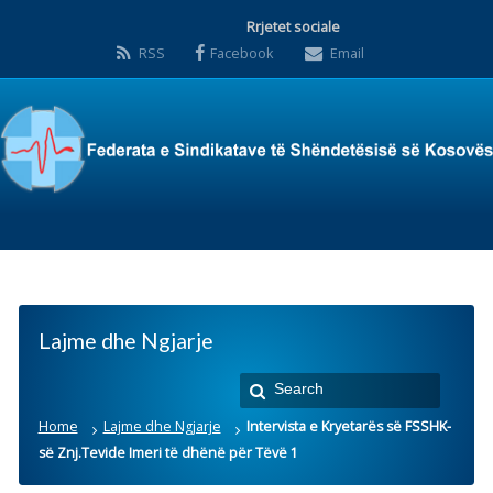
Rrjetet sociale
RSS
Facebook
Email
Lajme dhe Ngjarje
Home
Lajme dhe Ngjarje
Intervista e Kryetarës së FSSHK-
së Znj.Tevide Imeri të dhënë për Tëvë 1
Intervista e Kryetarës së
FSSHK-së Znj.Tevide