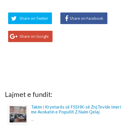
...
Specialistët e rinj, konkurs apo protesta-
Intervista e Kryetarës së FSSHK-së Znj.Tevide
Imeri
...
Takim i Institutit me Federatën e Sindikatave të
Shëndetësisë së Kosovës mbi sfidat e sektorit
dhe organizimin sindikal
...
Shtohet “presioni” ndaj anesteziologëve
...
Pagesa për përcjellësit në QKUK, a po bëhet
barrë shtesë për familjarët e pacientëve?
...