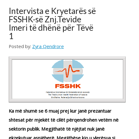
Imeri të dhënë për Tëvë
1
Posted by:
Zyra Qendrore
Ka më shumë se 6 muaj prej kur janë prezantuar
shtesat për mjekët të cilët përqendrohen vetëm në
sektorin publik. Megjithatë të njëjtat nuk janë
ekzekutuar asnjëherë. Megjithëse kjo u vlerësua si
stimulim i mirë nga njohësit e fushës, tash kritikohet
pse ky vendim nuk është zbatuar edhe në praktikë.
Deklarata e ministrit të Shëndetësisë, Arben Vitia e