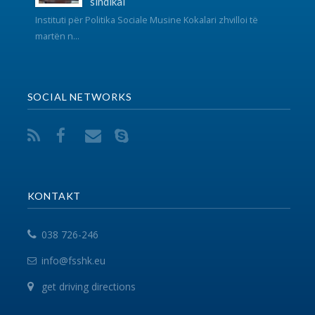
VEGËZAT
EPSU
PSI
SHSKUK
© 2017 FSSHK Të gjitha të drejtat e rezervuara.