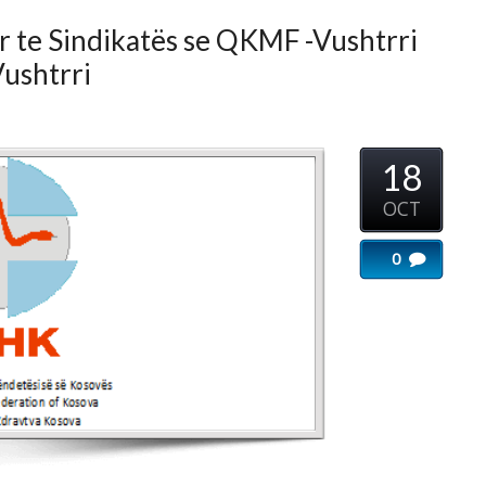
ri
18
...
OCT
0
Imeri
...
sektorit
...
ri
ri 2021