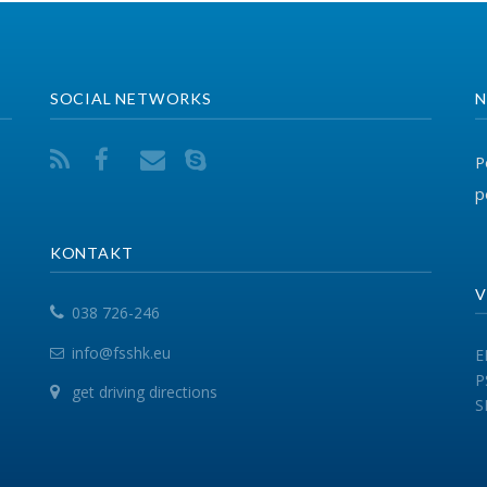
ONTAKT
VEGËZAT
038 726-246
info@fsshk.eu
EPSU
PSI
get driving directions
SHSKUK