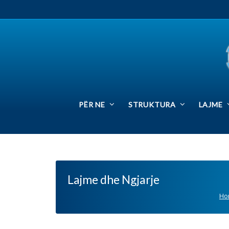
PËR NE
STRUKTURA
LAJME
SIN
Lajme dhe Ngjarje
Home
Laj
Delegatët e kuvendit zgjedhor te S