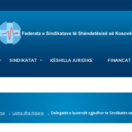
RS
Rrjetet sociale
DIKATAT
KËSHILLA JURIDIKE
FINANCAT
MEDIA GAL
me dhe Ngjarje
Delegatët e kuvendit zgjedhor te Sindikatës se QKMF -Vushtrri dhe Spi
indikatës se QKMF -Vushtrri
Lajmet