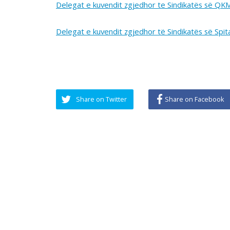
Share on Twitter
Share on Facebook
LAJMET
SO
Takim i Kryetarës së FSSHK-së
Znj.Tevide Imeri me Avokatin e
Popullit Z.Naim Qelaj