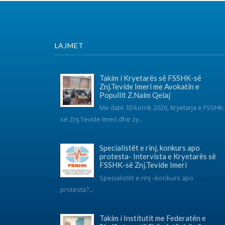
Me datë 30 korrik 2026, Kryetarja e FSSHK-
K
së Znj.Tevide Imeri dhe zy...
Specialistët e rinj, konkurs apo
protesta- Intervista e Kryetarës së
FSSHK-së Znj.Tevide Imeri
Specialistët e rinj –konkurs apo
protesta?...
Takim i Institutit me Federatën e
Sindikatave të Shëndetësisë së
Kosovës mbi sfidat e sektorit dhe
organizimin sindikal
Instituti për Politika Sociale Musine Kokalari zhvilloi të
martën n...
© 2017 FSSHK Të gjitha të drejtat e rezervuara.