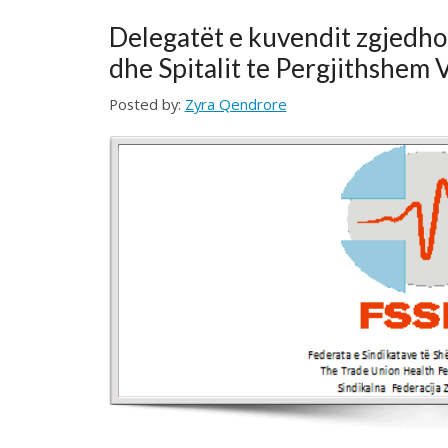
dhe Spitalit te Pergjithshem Vushtr
Posted by:
Zyra Qendrore
Delegat e kuvendit zgjedhor te Sindikatës së QKMF -Vushtr
Delegat e kuvendit zgjedhor të Sindikatës së Spitalit Vushtr