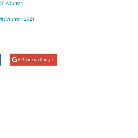
Share on Google
...
CIAL NETWORKS
NA KONTAKTONI
Për ndonjë pyetje ap
përmes adresës elekt