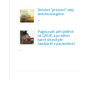
në QKUK, a po bëhet
barrë shtesë për
familjarët e pacientëve?
o sygjerime na kontaktoni
ronike.