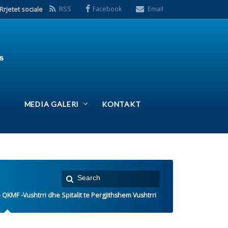
S
Facebook
Email
ERI
KONTAKT
talit te Pergjithshem Vushtrri
 e fundit: