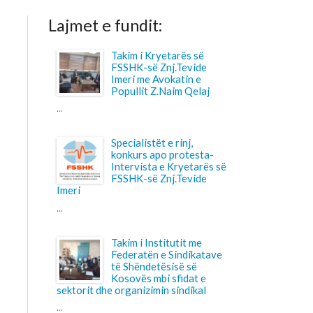
Takim i Kryetarës së
FSSHK-së Znj.Tevide
Imeri me Avokatin e
Popullit Z.Naim Qelaj
Specialistët e rinj,
konkurs apo protesta-
Intervista e Kryetarës së
FSSHK-së Znj.Tevide
Takim i Institutit me
Federatën e Sindikatave
të Shëndetësisë së
Kosovës mbi sfidat e
 dhe organizimin sindikal
Shtohet “presioni” ndaj
anesteziologëve
...
Pagesa për përcjellësit