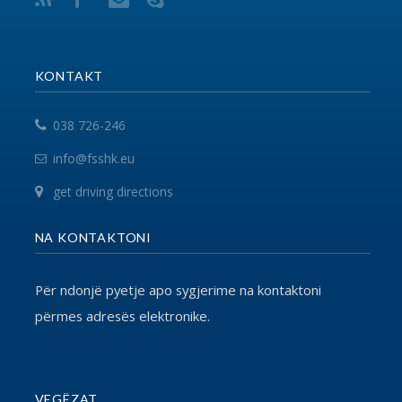
Për ndonjë pyetje apo sygjerime na kontaktoni
përmes adresës elektronike.
VEGËZAT
EPSU
PSI
SHSKUK
© 2017 FSSHK Të gjitha të drejtat e rezervuara.