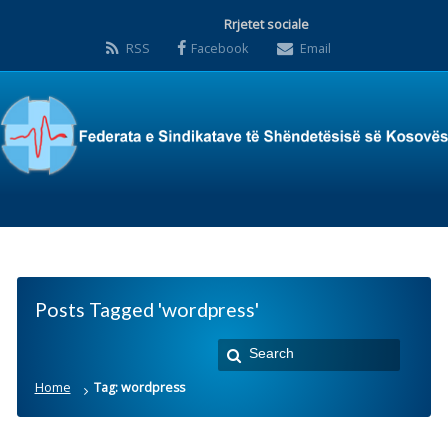
Rrjetet sociale
RSS
Facebook
Email
Posts Tagged 'wordpress'
Home
Tag: wordpress
Nothing Found
Sorry, it appears there is no content in this section.