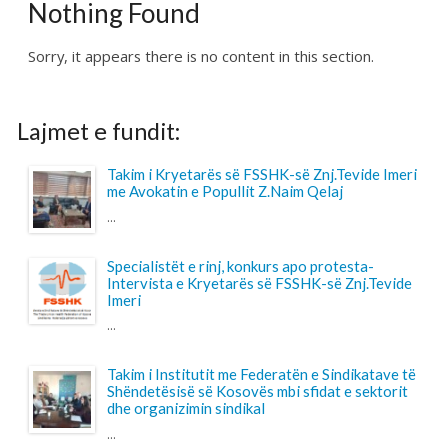
Lajmet e fundit:
Takim i Kryetarës së FSSHK-së Znj.Tevide Imeri
me Avokatin e Popullit Z.Naim Qelaj
...
Specialistët e rinj, konkurs apo protesta-
Intervista e Kryetarës së FSSHK-së Znj.Tevide
Imeri
...
Takim i Institutit me Federatën e Sindikatave të
Shëndetësisë së Kosovës mbi sfidat e sektorit
dhe organizimin sindikal
...
Shtohet “presioni” ndaj anesteziologëve
...
Pagesa për përcjellësit në QKUK, a po bëhet
barrë shtesë për familjarët e pacientëve?