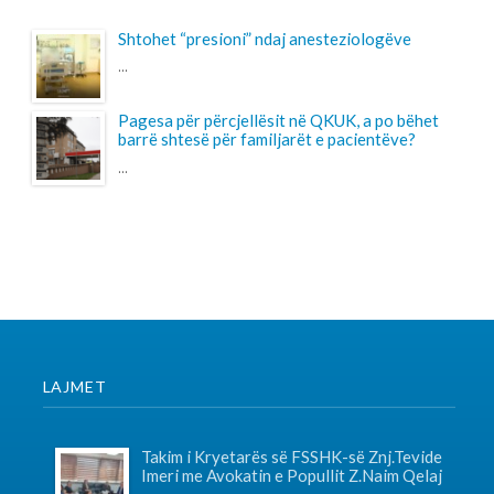
...
LAJMET
Takim i Kryetarës së FSSHK-së Znj.Tevide
Imeri me Avokatin e Popullit Z.Naim Qelaj
Me datë 30 korrik 2026, Kryetarja e FSSHK-së
Znj.Tevide Imeri dhe zy...
Specialistët e rinj, konkurs apo protesta-
Intervista e Kryetarës së FSSHK-së
Znj.Tevide Imeri
Specialistët e rinj –konkurs apo protesta?...