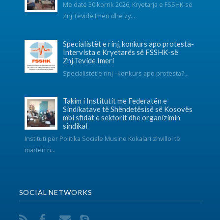
Takim i Institutit me Federatën e
Sindikatave të Shëndetësisë së Kosovës
mbi sfidat e sektorit dhe organizimin
sindikal
Instituti për Politika Sociale Musine Kokalari zhvilloi të
martën n...
SOCIAL NETWORKS
KONTAKT
038 726-246
info@fsshk.eu
get driving directions
NA KONTAKTONI