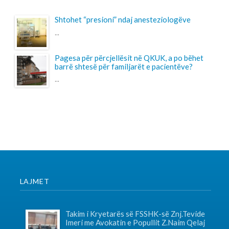
LAJMET
Takim i Kryetarës së FSSHK-së Znj.Tevide
Imeri me Avokatin e Popullit Z.Naim Qelaj
Me datë 30 korrik 2026, Kryetarja e FSSHK-së
Znj.Tevide Imeri dhe zy...
Specialistët e rinj, konkurs apo protesta-
Intervista e Kryetarës së FSSHK-së
Znj.Tevide Imeri
Specialistët e rinj –konkurs apo protesta?...
Takim i Institutit me Federatën e
Sindikatave të Shëndetësisë së Kosovës
mbi sfidat e sektorit dhe organizimin
sindikal