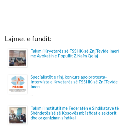
Lajmet e fundit:
Takim i Kryetarës së FSSHK-së Znj.Tevide Imeri
me Avokatin e Popullit Z.Naim Qelaj
...
Specialistët e rinj, konkurs apo protesta-
Intervista e Kryetarës së FSSHK-së Znj.Tevide
Imeri
...
Takim i Institutit me Federatën e Sindikatave të
Shëndetësisë së Kosovës mbi sfidat e sektorit
dhe organizimin sindikal
...
Shtohet “presioni” ndaj anesteziologëve
...
Pagesa për përcjellësit në QKUK, a po bëhet
barrë shtesë për familjarët e pacientëve?
...