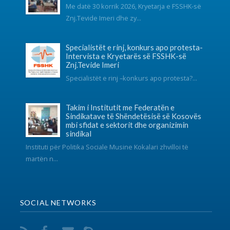
Instituti për Politika Sociale Musine Kokalari zhvilloi të
martën n...
SOCIAL NETWORKS
KONTAKT
038 726-246
info@fsshk.eu
get driving directions
NA KONTAKTONI
Për ndonjë pyetje apo sygjerime na kontaktoni