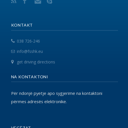
përmes adresës elektronike.
VEGËZAT
EPSU
PSI
SHSKUK
© 2017 FSSHK Të gjitha të drejtat e rezervuara.