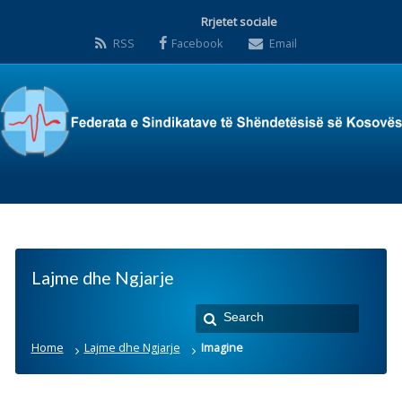
Rrjetet sociale
RSS
Facebook
Email
Lajme dhe Ngjarje
Home
Lajme dhe Ngjarje
Imagine
Imagine
Posted by:
Zyra Qendrore