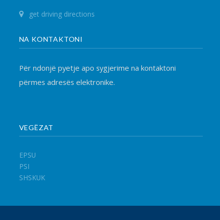
VEGËZAT
EPSU
PSI
SHSKUK
© 2017 FSSHK Të gjitha të drejtat e rezervuara.