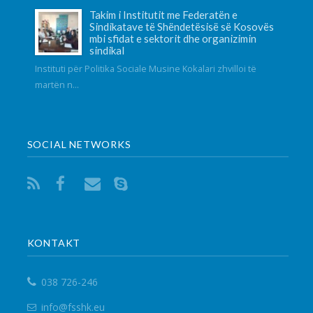
SOCIAL NETWORKS
KONTAKT
038 726-246
info@fsshk.eu
get driving directions
NA KONTAKTONI
Për ndonjë pyetje apo sygjerime na kontaktoni
përmes adresës elektronike.