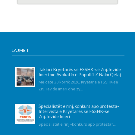
LAJMET
Takim i Kryetarës së FSSHK-së Znj.Tevide
Imeri me Avokatin e Popullit Z.Naim Qelaj
Me datë 30 korrik 2026, Kryetarja e FSSHK-së
Znj.Tevide Imeri dhe zy...
Specialistët e rinj, konkurs apo protesta-
Intervista e Kryetarës së FSSHK-së
Znj.Tevide Imeri
Specialistët e rinj –konkurs apo protesta?...
Takim i Institutit me Federatën e
Sindikatave të Shëndetësisë së Kosovës
mbi sfidat e sektorit dhe organizimin
sindikal
Instituti për Politika Sociale Musine Kokalari zhvilloi të
martën n...